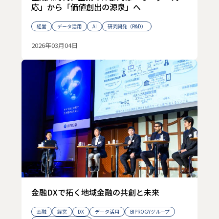
応」から「価値創出の源泉」へ
経営
データ活用
AI
研究開発（R&D）
2026年03月04日
金融DXで拓く地域金融の共創と未来
金融
経営
DX
データ活用
BIPROGYグループ