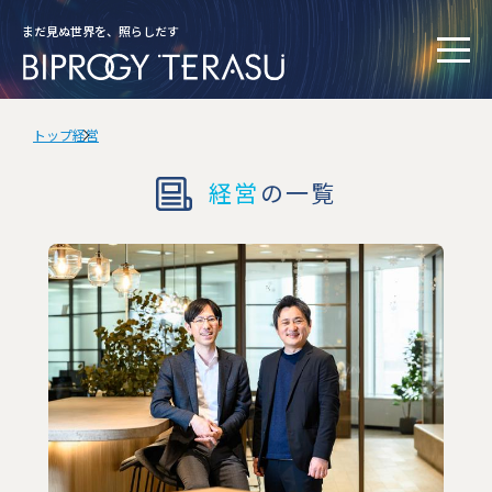
まだ見ぬ世界を、照らしだす
トップ
経営
経営
の一覧