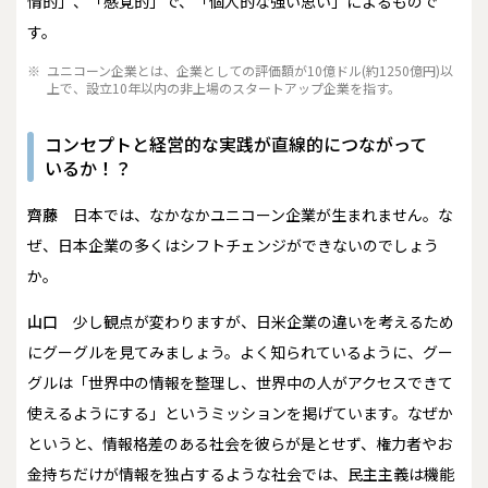
情的」、「感覚的」で、「個人的な強い思い」によるもので
す。
※
ユニコーン企業とは、企業としての評価額が10億ドル(約1250億円)以
上で、設立10年以内の非上場のスタートアップ企業を指す。
コンセプトと経営的な実践が直線的につながって
いるか！？
齊藤
日本では、なかなかユニコーン企業が生まれません。な
ぜ、日本企業の多くはシフトチェンジができないのでしょう
か。
山口
少し観点が変わりますが、日米企業の違いを考えるため
にグーグルを見てみましょう。よく知られているように、グー
グルは「世界中の情報を整理し、世界中の人がアクセスできて
使えるようにする」というミッションを掲げています。なぜか
というと、情報格差のある社会を彼らが是とせず、権力者やお
金持ちだけが情報を独占するような社会では、民主主義は機能