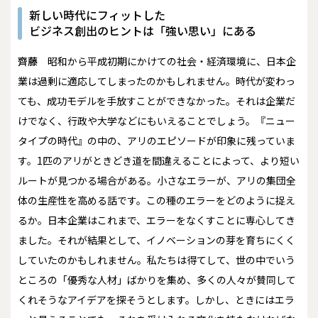
新しい時代にフィットした
ビジネス創出のヒントは「強い思い」にある
齊藤
昭和から平成初期にかけての社会・経済環境に、日本企
業は過剰に適応してしまったのかもしれません。時代が変わっ
ても、成功モデルを手放すことができなかった。それは企業だ
けでなく、行政や大学などにもいえることでしょう。『ニュー
タイプの時代』の中の、アリのエピソードが印象に残っていま
す。1匹のアリがときどき道を間違えることによって、より短い
ルートが見つかる場合がある。小さなエラーが、アリの集団全
体の生産性を高める話です。この種のエラーをどのように捉え
るか。日本企業はこれまで、エラーをなくすことに専心してき
ました。それが結果として、イノベーションの芽を育ちにくく
していたのかもしれません。私たちは得てして、世の中でいう
ところの「優秀な人材」ばかりを集め、多くの人々が賛同して
くれそうなアイデアを探そうとします。しかし、ときにはエラ