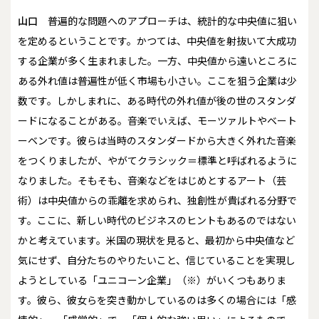
山口
普遍的な問題へのアプローチは、統計的な中央値に狙い
を定めるということです。かつては、中央値を射抜いて大成功
する企業が多く生まれました。一方、中央値から遠いところに
ある外れ値は普遍性が低く市場も小さい。ここを狙う企業は少
数です。しかしまれに、ある時代の外れ値が後の世のスタンダ
ードになることがある。音楽でいえば、モーツァルトやベート
ーベンです。彼らは当時のスタンダードから大きく外れた音楽
をつくりましたが、やがてクラシック＝標準と呼ばれるように
なりました。そもそも、音楽などをはじめとするアート（芸
術）は中央値からの乖離を求められ、独創性が貴ばれる分野で
す。ここに、新しい時代のビジネスのヒントもあるのではない
かと考えています。米国の現状を見ると、最初から中央値など
気にせず、自分たちのやりたいこと、信じていることを実現し
ようとしている「ユニコーン企業」（※）がいくつもありま
す。彼ら、彼女らを突き動かしているのは多くの場合には「感