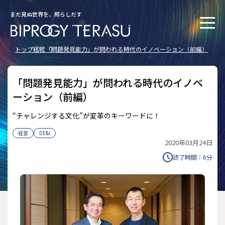
まだ見ぬ世界を、照らしだす
トップ
経営
「問題発見能力」が問われる時代のイノベーション（前編）
「問題発見能力」が問われる時代のイノベ
ーション（前編）
“チャレンジする文化”が変革のキーワードに！
経営
DE&I
2020年03月24日
読了時間：
6
分