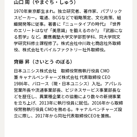
山口 周（やまぐち・しゅう）
1970年東京都生まれ。独立研究者、著作家、パブリック
スピーカー。電通、BCGなどで戦略策定、文化政策、組
織開発等に従事。著書に『ニュータイプの時代』『世界
のエリートはなぜ「美意識」を鍛えるのか?』『武器にな
る哲学』など。慶應義塾大学文学部哲学科、同大学院文
学研究科修士課程修了。株式会社中川政七商店社外取締
役、株式会社モバイルファクトリー社外取締役。
齊藤 昇（さいとう のぼる）
日本ユニシス株式会社 取締役常務執行役員 CMO
兼 キャナルベンチャーズ株式会社 代表取締役 CEO
1986年、バロース（現・日本ユニシス）入社。アパレル
営業所長や流通事業部長、ビジネスサービス事業部長な
どを歴任し、異業種企業との協働により数々の新規事業
を立ち上げ、2013年に執行役員に就任。2016年から取締
役常務執行役員 CMOを務める。キャナルベンチャーズ設
立に際し、2017年から同社代表取締役CEOを兼務。