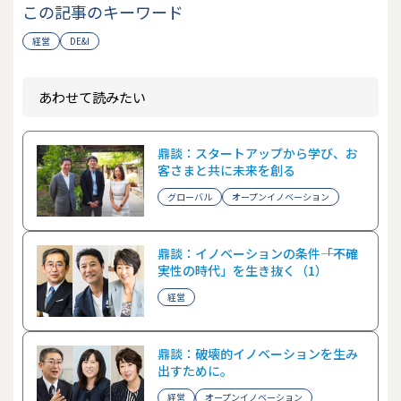
この記事のキーワード
経営
DE&I
あわせて読みたい
鼎談：スタートアップから学び、お
客さまと共に未来を創る
グローバル
オープンイノベーション
鼎談：イノベーションの条件――「不確
実性の時代」を生き抜く（1）
経営
鼎談：破壊的イノベーションを生み
出すために。
経営
オープンイノベーション