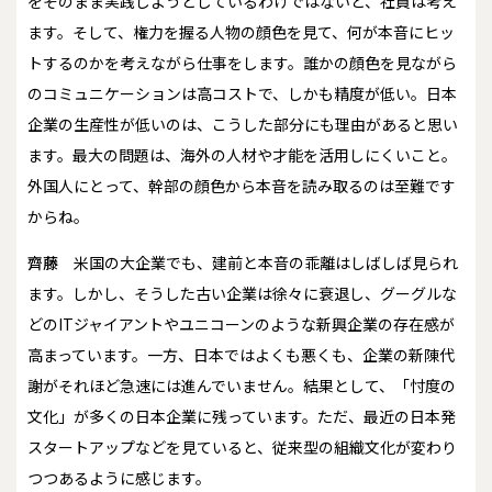
をそのまま実践しようとしているわけではないと、社員は考え
ます。そして、権力を握る人物の顔色を見て、何が本音にヒッ
トするのかを考えながら仕事をします。誰かの顔色を見ながら
のコミュニケーションは高コストで、しかも精度が低い。日本
企業の生産性が低いのは、こうした部分にも理由があると思い
ます。最大の問題は、海外の人材や才能を活用しにくいこと。
外国人にとって、幹部の顔色から本音を読み取るのは至難です
からね。
齊藤
米国の大企業でも、建前と本音の乖離はしばしば見られ
ます。しかし、そうした古い企業は徐々に衰退し、グーグルな
どのITジャイアントやユニコーンのような新興企業の存在感が
高まっています。一方、日本ではよくも悪くも、企業の新陳代
謝がそれほど急速には進んでいません。結果として、「忖度の
文化」が多くの日本企業に残っています。ただ、最近の日本発
スタートアップなどを見ていると、従来型の組織文化が変わり
つつあるように感じます。