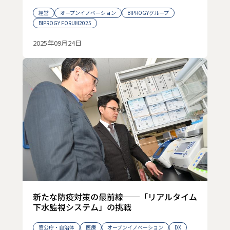
経営
オープンイノベーション
BIPROGYグループ
BIPROGY FORUM2025
2025年09月24日
新たな防疫対策の最前線──「リアルタイム
下水監視システム」の挑戦
官公庁・自治体
医療
オープンイノベーション
DX