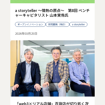
a storyteller ～情熱の原点～ 第8回 ベンチ
ャーキャピタリスト 山本実侑氏
オープンイノベーション
研究開発（R&D）
a storyteller
2026年03月25日
「web3×リアル店舗」百貨店が切り拓く次