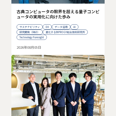
古典コンピュータの限界を超える量子コンピ
ュータの実用化に向けた歩み
サステナビリティ
DX
データ活用
AI
研究開発（R&D）
進化するBIPROGY総合技術研究所
Technology Foresight
2026年08月05日