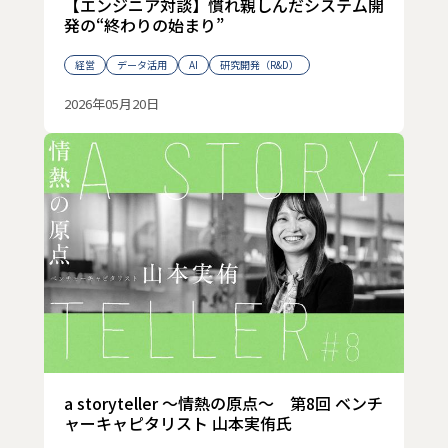
【エンジニア対談】慣れ親しんだシステム開
発の“終わりの始まり”
経営
データ活用
AI
研究開発（R&D）
2026年05月20日
a storyteller ～情熱の原点～ 第8回 ベンチ
ャーキャピタリスト 山本実侑氏