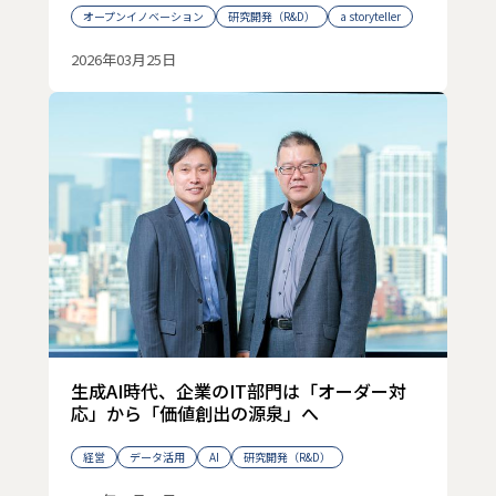
オープンイノベーション
研究開発（R&D）
a storyteller
2026年03月25日
生成AI時代、企業のIT部門は「オーダー対
応」から「価値創出の源泉」へ
経営
データ活用
AI
研究開発（R&D）