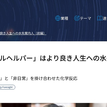
業種
テーマ
連
良き人生への水先案内人（前編）
ルヘルパー」はより良き人生への水
」と「非日常」を掛け合わせた化学反応
gy Foresight