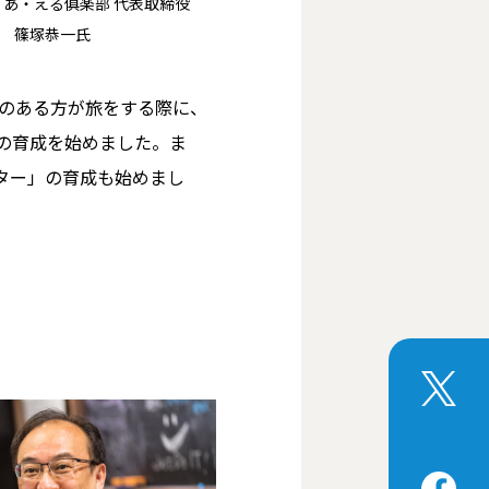
I あ・える俱楽部 代表取締役
篠塚恭一氏
由のある方が旅をする際に、
ーの育成を始めました。ま
ター」の育成も始めまし