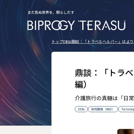
まだ見ぬ世界を、照らしだす
トップ
DE&I
鼎談：「トラベルヘルパー」はより
鼎談：「トラベ
編）
介護旅行の真髄は「日常
DE&I
研究開発（R&D）
Technolo