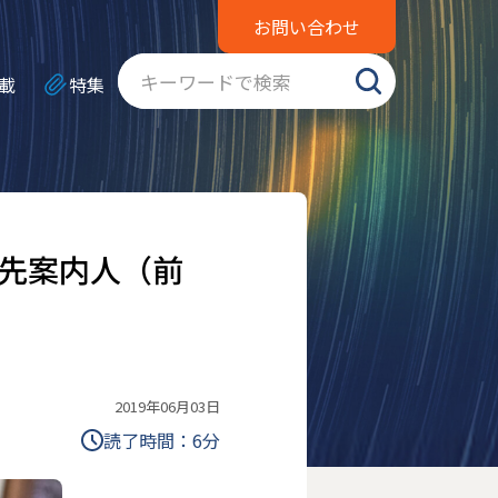
お問い合わせ
載
特集
先案内人（前
2019年06月03日
読了時間：
6
分