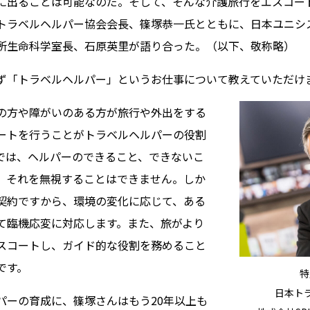
に出ることは可能なのだ。そして、そんな介護旅行をエスコー
トラベルヘルパー協会会長、篠塚恭一氏とともに、日本ユニシス
所生命科学室長、石原英里が語り合った。（以下、敬称略）
「トラベルヘルパー」というお仕事について教えていただけ
方や障がいのある方が旅行や外出をする
ートを行うことがトラベルヘルパーの役割
では、ヘルパーのできること、できないこ
、それを無視することはできません。しか
契約ですから、環境の変化に応じて、ある
て臨機応変に対応します。また、旅がより
スコートし、ガイド的な役割を務めること
です。
特
日本ト
ーの育成に、篠塚さんはもう20年以上も