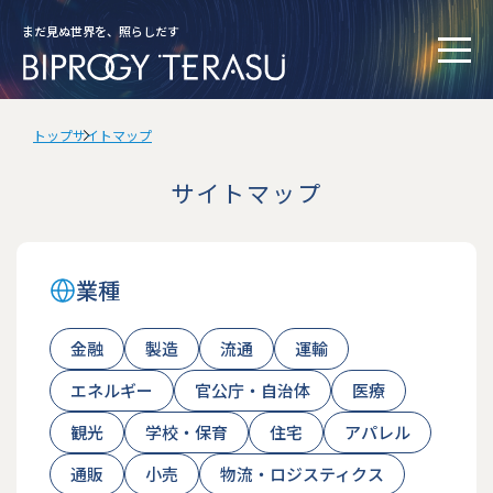
まだ見ぬ世界を、照らしだす
トップ
サイトマップ
サイトマップ
業種
金融
製造
流通
運輸
エネルギー
官公庁・自治体
医療
観光
学校・保育
住宅
アパレル
通販
小売
物流・ロジスティクス