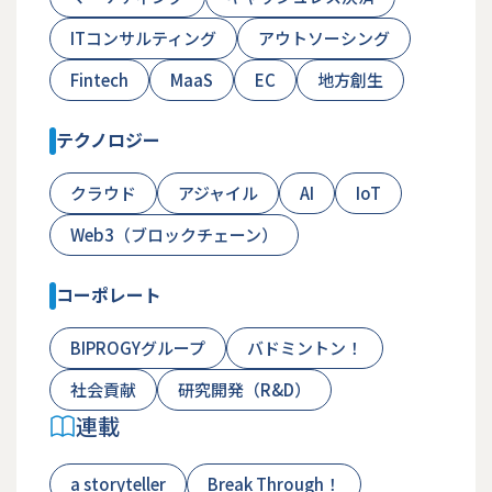
ITコンサルティング
アウトソーシング
Fintech
MaaS
EC
地方創生
テクノロジー
クラウド
アジャイル
AI
IoT
Web3（ブロックチェーン）
コーポレート
BIPROGYグループ
バドミントン！
社会貢献
研究開発（R&D）
連載
a storyteller
Break Through！