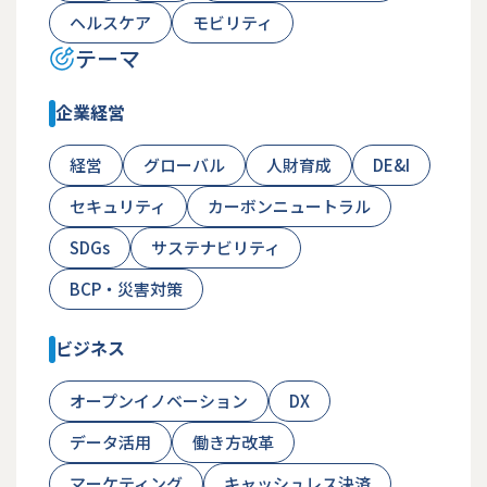
ヘルスケア
モビリティ
テーマ
企業経営
経営
グローバル
人財育成
DE&I
セキュリティ
カーボンニュートラル
SDGs
サステナビリティ
BCP・災害対策
ビジネス
オープンイノベーション
DX
データ活用
働き方改革
マーケティング
キャッシュレス決済