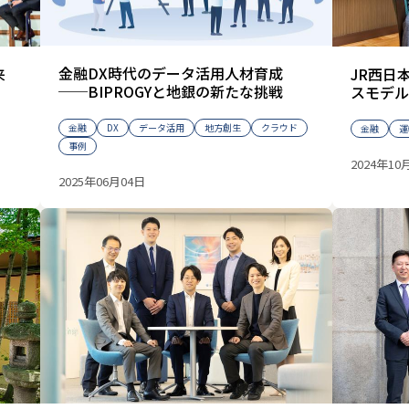
金融DX時代のデータ活用人材育成
来
JR西日
──BIPROGYと地銀の新たな挑戦
スモデル
金融
DX
データ活用
地方創生
クラウド
金融
運
事例
2024年10
2025年06月04日