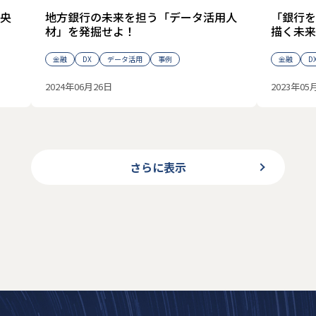
央
地方銀行の未来を担う「データ活用人
「銀行を
材」を発掘せよ！
描く未来
金融
DX
データ活用
事例
金融
D
2024年06月26日
2023年05
さらに表示