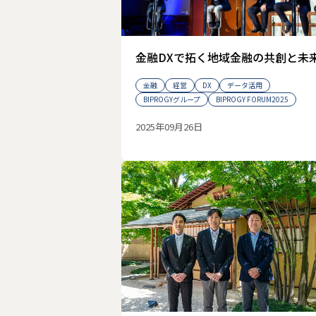
金融DXで拓く地域金融の共創と未
金融
経営
DX
データ活用
BIPROGYグループ
BIPROGY FORUM2025
2025年09月26日