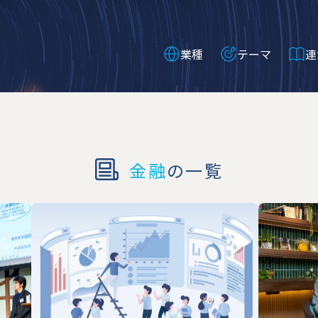
業種
テーマ
連
金融
の一覧