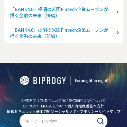
「BANK4.0」提唱の米国Fintech企業ムーブンが
描く金融の未来（後編）
「BANK4.0」提唱の米国Fintech企業ムーブンが
描く金融の未来（前編）
公式アプリ
商標について
RSS配信
BIPROGYについて
BIPROGY TERASUについて
個人情報保護基本方針
情報セキュリティ基本方針
ソーシャルメディアポリシー
サイトマップ