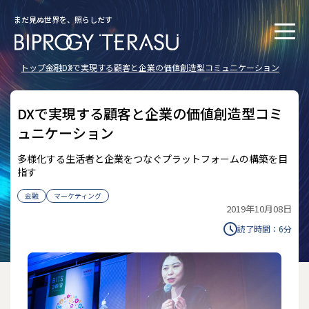
まだ見ぬ世界を、照らしだす
トップ
金融
DXで実現する顧客と企業の価値創造型コミュニケーション
DXで実現する顧客と企業の価値創造型コミ
ュニケーション
多様化する生活者と企業をつなぐプラットフォームの構築を目
指す
金融
マーケティング
2019年10月08日
読了時間：
6
分