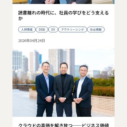
読書離れの時代に、社員の学びをどう支える
か
人財育成
DE&I
DX
アウトソーシング
社会貢献
2026年04月24日
クラウドの真価を解き放つ──ビジネス価値