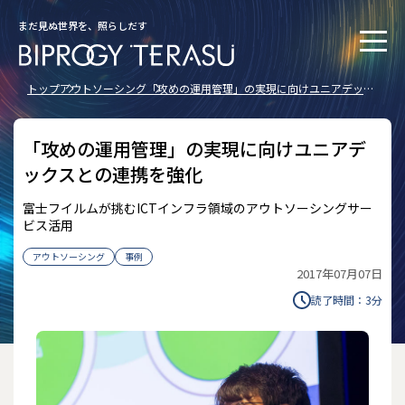
まだ見ぬ世界を、照らしだす
トップ
アウトソーシング
「攻めの運用管理」の実現に向けユニアデック
スとの連携を強化
「攻めの運用管理」の実現に向けユニアデ
ックスとの連携を強化
富士フイルムが挑むICTインフラ領域のアウトソーシングサー
ビス活用
アウトソーシング
事例
2017年07月07日
読了時間：
3
分