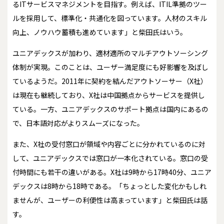
るITサービスマネジメントを目指す。例えば、ITIL準拠のツー
ルを採用して、標準化・共通化を図っています。人材のスキル
向上、ノウハウ蓄積も進めています」と柴田氏はいう。
ユニアデックスが加わり、適材適所のマルチアウトソーシング
体制が実現。このことは、ユーザー満足度にも好影響を及ぼし
ているようだ。2011年に契約を結んだアウトソーサー（X社）
は現在も継続しており、X社は中国拠点からサービスを提供し
ている。一方、ユニアデックスのサポート拠点は国内にあるの
で、日本語対応がよりスムーズになった。
また、X社の受付窓口が領域や内容ごとに分かれているのに対
して、ユニアデックスでは窓口が一本化されている。窓口の受
付時間にも若干の違いがある。X社は9時から17時40分、ユニア
デックスは8時から18時である。「ちょっとした変化かもしれ
ませんが、ユーザーの利便性は高まっています」と柴田氏は話
す。