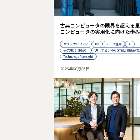
古典コンピュータの限界を超える量
コンピュータの実用化に向けた歩み
サステナビリティ
DX
データ活用
AI
研究開発（R&D）
進化するBIPROGY総合技術研究
Technology Foresight
2026年08月05日