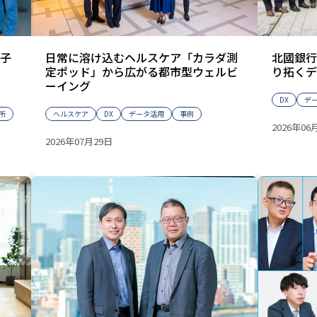
子
日常に溶け込むヘルスケア――「カラダ測
北國銀行が「
定ポッド」から広がる都市型ウェルビ
り拓くデ
ーイング
DX
デ
所
ヘルスケア
DX
データ活用
事例
2026年06
2026年07月29日