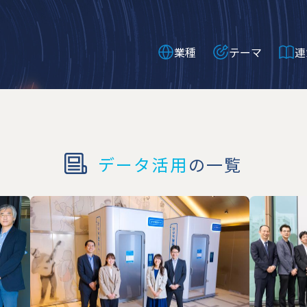
業種
テーマ
連
データ活用
の一覧