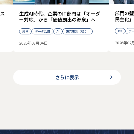
部門の壁
ス
生成AI時代、企業のIT部門は「オーダ
民主化」
ー対応」から「価値創出の源泉」へ
DX
デ
経営
データ活用
AI
研究開発（R&D）
2026年02
2026年03月04日
さらに表示