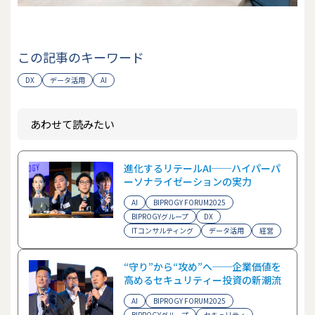
この記事のキーワード
DX
データ活用
AI
あわせて読みたい
進化するリテールAI──ハイパーパ
ーソナライゼーションの実力
AI
BIPROGY FORUM2025
BIPROGYグループ
DX
ITコンサルティング
データ活用
経営
“守り”から“攻め”へ──企業価値を
高めるセキュリティー投資の新潮流
AI
BIPROGY FORUM2025
BIPROGYグループ
セキュリティ