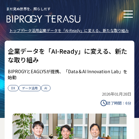
まだ見ぬ世界を、照らしだす
トップ
データ活用
企業データを「AI-Ready」に変える、新たな取り組み
企業データを「AI-Ready」に変える、新た
な取り組み
BIPROGYとEAGLYSが提携、「Data＆AI Innovation Lab」を
始動
DX
データ活用
AI
2026年01月28日
読了時間：
6
分