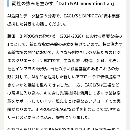
両社の強みを生かす「Data＆AI Innovation Lab」
――AI活用とデータ整備の分野で、EAGLYSとBIPROGYが資本業務
提携した背景をお話しください。
藤田
BIPROGYは経営方針（2024-2026）における重要な柱の
1つとして、新たな収益基盤の確立を掲げています。特に注力す
る新市場の開発において、大きな役割を担うのが私たちのビジ
ネスクリエーション部門です。主な対象は製造、金融、小売、
社会インフラの4分野。当社の厚い顧客基盤のあるこれらの分
野に対して、AIなどを活用した新しいアプローチで価値提案で
きないかと議論を重ねてきました。一方、EAGLYSは工場など
の現場に入り込み、AIを含む先端技術を活用して多くの業務変
革をサポートしています。私たちとは異なるアプローチでの実
績があります。BIPROGYがEAGLYSと手を組むことで実現する
サービスがあると見込み、提携に至りました。
今林さんをはじめとするEAGLYSのみなさんの「日本を元気に