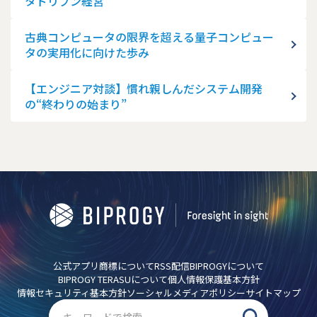
タドリブン経営
古典コンピュータの限界を超える量子コンピュー
タの実用化に向けた歩み
【エンジニア対談】慣れ親しんだシステム開発
の“終わりの始まり”
公式アプリ
商標について
RSS配信
BIPROGYについて
BIPROGY TERASUについて
個人情報保護基本方針
情報セキュリティ基本方針
ソーシャルメディアポリシー
サイトマップ