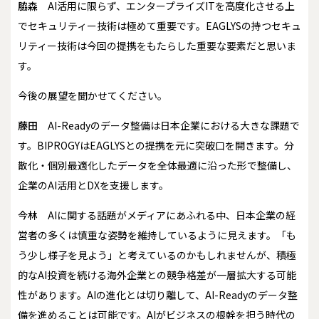
脇森
AI活用に限らず、エンタープライズITを高度化させる上
でセキュリティー技術は極めて重要です。EAGLYSの持つセキュ
リティー技術は今回の提携をもたらした重要な要素だと思いま
す。
――今後の展望を聞かせてください。
藤田
AI-Readyのデータ整備は日本企業における大きな課題で
す。BIPROGYはEAGLYSとの提携を元に突破口を開きます。分
散化・個別最適化したデータを全体最適に沿った形で整備し、
企業のAI活用とDXを支援します。
今林
AIに関する話題がメディアにあふれる中、日本企業の経
営者の多くは慎重な姿勢を維持しているように見えます。「も
う少し様子を見よう」と考えているのかもしれませんが、積極
的なAI投資を続ける海外企業との競争格差が一層拡大する可能
性があります。AIの進化とは切り離して、AI-Readyのデータ整
備を進めることは可能です。AIがビジネスの根幹を担う時代の