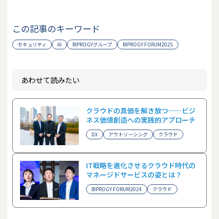
この記事のキーワード
セキュリティ
AI
BIPROGYグループ
BIPROGY FORUM2025
あわせて読みたい
クラウドの真価を解き放つ──ビジ
ネス価値創造への実践的アプローチ
DX
アウトソーシング
クラウド
IT戦略を進化させるクラウド時代の
マネージドサービスの姿とは？
BIPROGY FORUM2024
クラウド