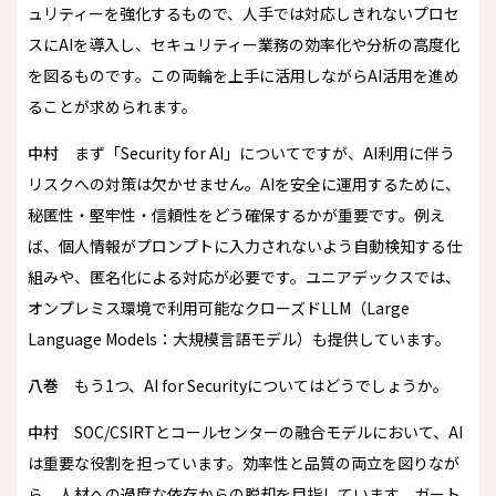
ュリティーを強化するもので、人手では対応しきれないプロセ
スにAIを導入し、セキュリティー業務の効率化や分析の高度化
を図るものです。この両輪を上手に活用しながらAI活用を進め
ることが求められます。
中村
まず「Security for AI」についてですが、AI利用に伴う
リスクへの対策は欠かせません。AIを安全に運用するために、
秘匿性・堅牢性・信頼性をどう確保するかが重要です。例え
ば、個人情報がプロンプトに入力されないよう自動検知する仕
組みや、匿名化による対応が必要です。ユニアデックスでは、
オンプレミス環境で利用可能なクローズドLLM（Large
Language Models：大規模言語モデル）も提供しています。
八巻
もう1つ、AI for Securityについてはどうでしょうか。
中村
SOC/CSIRTとコールセンターの融合モデルにおいて、AI
は重要な役割を担っています。効率性と品質の両立を図りなが
ら、人材への過度な依存からの脱却を目指しています。ガート