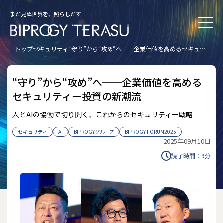
まだ見ぬ世界を、照らしだす
トップ
セキュリティ
“守り”から“攻め”へ──企業価値を高めるセキュリ
ティー投資の新潮流
“守り”から“攻め”へ──企業価値を高める
セキュリティー投資の新潮流
人とAIの協働で切り開く、これからのセキュリティー戦略
セキュリティ
AI
BIPROGYグループ
BIPROGY FORUM2025
2025年09月10日
読了時間：
9
分