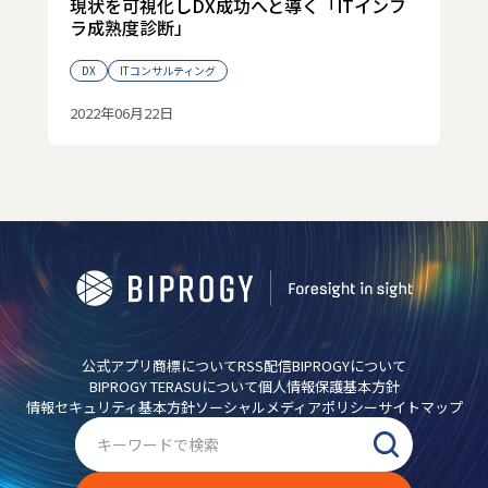
現状を可視化しDX成功へと導く「ITインフ
ラ成熟度診断」
DX
ITコンサルティング
2022年06月22日
公式アプリ
商標について
RSS配信
BIPROGYについて
BIPROGY TERASUについて
個人情報保護基本方針
情報セキュリティ基本方針
ソーシャルメディアポリシー
サイトマップ