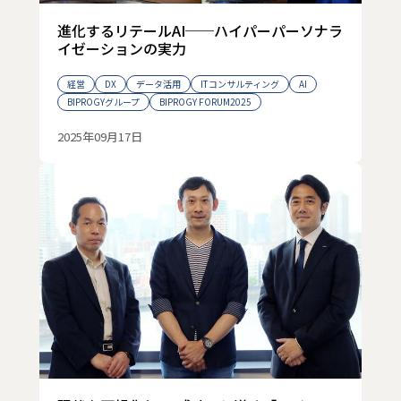
進化するリテールAI──ハイパーパーソナラ
イゼーションの実力
経営
DX
データ活用
ITコンサルティング
AI
BIPROGYグループ
BIPROGY FORUM2025
2025年09月17日