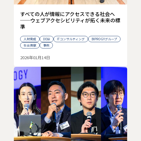
すべての人が情報にアクセスできる社会へ
──ウェブアクセシビリティが拓く未来の標
準
人財育成
DE&I
ITコンサルティング
BIPROGYグループ
社会貢献
事例
2026年01月14日