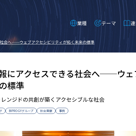
業種
テーマ
連
社会へ──ウェブアクセシビリティが拓く未来の標準
報にアクセスできる社会へ──ウェ
の標準
チャレンジドの共創が築くアクセシブルな社会
グ
BIPROGYグループ
社会貢献
事例