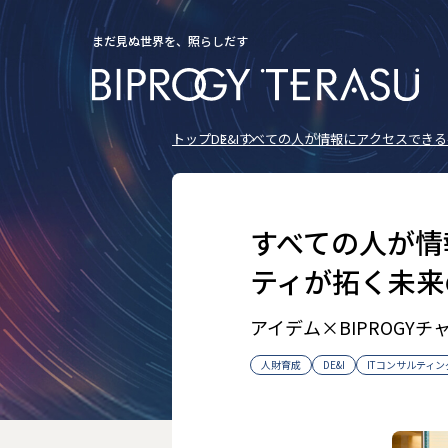
まだ見ぬ世界を、照らしだす
トップ
DE&I
すべての人が情報にアクセスできる
すべての人が情
ティが拓く未来
アイデム×BIPROGY
人財育成
DE&I
ITコンサルティン