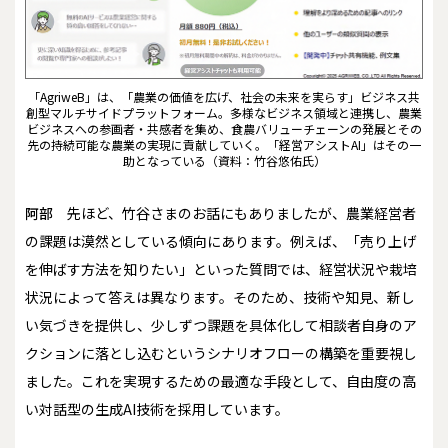
「AgriweB」は、「農業の価値を広げ、社会の未来を実らす」ビジネス共
創型マルチサイドプラットフォーム。多様なビジネス領域と連携し、農業
ビジネスへの参画者・共感者を集め、食農バリューチェーンの発展とその
先の持続可能な農業の実現に貢献していく。「経営アシストAI」はその一
助となっている（資料：竹谷悠佑氏）
阿部
先ほど、竹谷さまのお話にもありましたが、農業経営者
の課題は漠然としている傾向にあります。例えば、「売り上げ
を伸ばす方法を知りたい」といった質問では、経営状況や栽培
状況によって答えは異なります。そのため、技術や知見、新し
い気づきを提供し、少しずつ課題を具体化して相談者自身のア
クションに落とし込むというシナリオフローの構築を重要視し
ました。これを実現するための最適な手段として、自由度の高
い対話型の生成AI技術を採用しています。