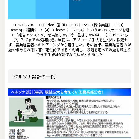
BIPROGYは、（1）Plan（計画）→（2）PoC（概念実証）→（3）
Develop（開発）→（4）Release（リリース）という4つのステージを経
て「経営アシストAI」を実装した。特に重視したのは、（1）Planから
（2）PoCまでの初期段階。当初は、アプローチ手法を生成AIに限定せ
ず、農業経営者へのヒアリングから着手した。その結果、農業経営者の課
題や求められる回答が定性的であると判明し、段階を追って課題を深掘り
できる生成AIが最適な手法だと判断した
ペルソナ設計の一例