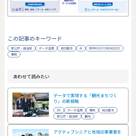
この記事のキーワード
官公庁・自治体
データ活用
地方創生
AI
BIPROGY FORUM2025
事例
あわせて読みたい
データで実現する「観光まちづく
り」の新戦略
DX
データ活用
事例
地方創生
官公庁・自治体
観光
アクティブシニアと地域の事業者を