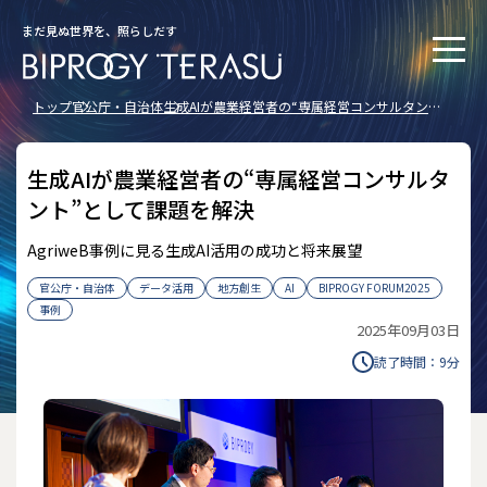
まだ見ぬ世界を、照らしだす
トップ
官公庁・自治体
生成AIが農業経営者の“専属経営コンサルタン
ト”として課題を解決
生成AIが農業経営者の“専属経営コンサルタ
ント”として課題を解決
AgriweB事例に見る生成AI活用の成功と将来展望
官公庁・自治体
データ活用
地方創生
AI
BIPROGY FORUM2025
事例
2025年09月03日
読了時間：
9
分