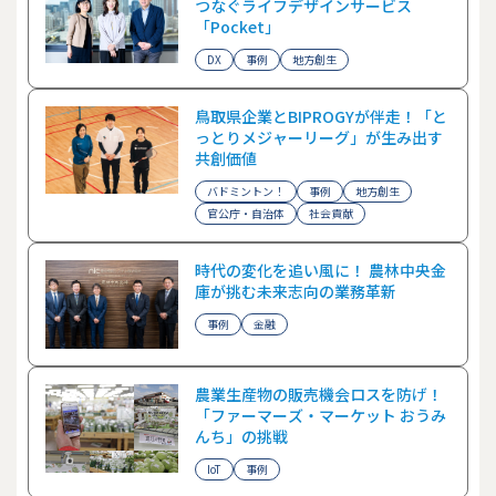
つなぐライフデザインサービス
「Pocket」
DX
事例
地方創生
鳥取県企業とBIPROGYが伴走！「と
っとりメジャーリーグ」が生み出す
共創価値
バドミントン！
事例
地方創生
官公庁・自治体
社会貢献
時代の変化を追い風に！ 農林中央金
庫が挑む未来志向の業務革新
事例
金融
農業生産物の販売機会ロスを防げ！
「ファーマーズ・マーケット おうみ
んち」の挑戦
IoT
事例