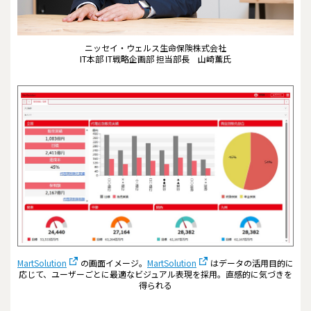
ニッセイ・ウェルス生命保険株式会社
IT本部 IT戦略企画部 担当部長 山崎薫氏
MartSolution
の画面イメージ。
MartSolution
はデータの活用目的に
応じて、ユーザーごとに最適なビジュアル表現を採用。直感的に気づきを
得られる