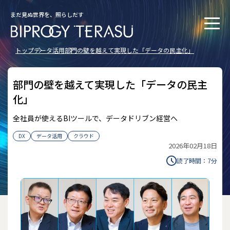
まだ見ぬ世界を、照らしだす
トップ
データ活用
部門の壁を越えて実現した「データの民主化」
部門の壁を越えて実現した「データの民主
化」
全社員が使えるBIツールで、データドリブン経営へ
DX
データ活用
クラウド
2026年02月18日
読了時間：
7
分