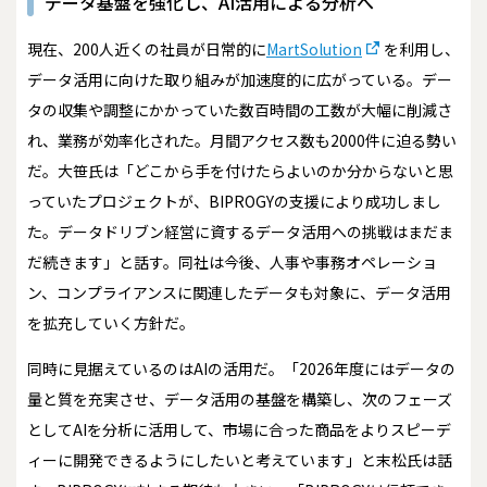
データ基盤を強化し、AI活用による分析へ
現在、200人近くの社員が日常的に
MartSolution
を利用し、
データ活用に向けた取り組みが加速度的に広がっている。デー
タの収集や調整にかかっていた数百時間の工数が大幅に削減さ
れ、業務が効率化された。月間アクセス数も2000件に迫る勢い
だ。大笹氏は「どこから手を付けたらよいのか分からないと思
っていたプロジェクトが、BIPROGYの支援により成功しまし
た。データドリブン経営に資するデータ活用への挑戦はまだま
だ続きます」と話す。同社は今後、人事や事務オペレーショ
ン、コンプライアンスに関連したデータも対象に、データ活用
を拡充していく方針だ。
同時に見据えているのはAIの活用だ。「2026年度にはデータの
量と質を充実させ、データ活用の基盤を構築し、次のフェーズ
としてAIを分析に活用して、市場に合った商品をよりスピーデ
ィーに開発できるようにしたいと考えています」と末松氏は話