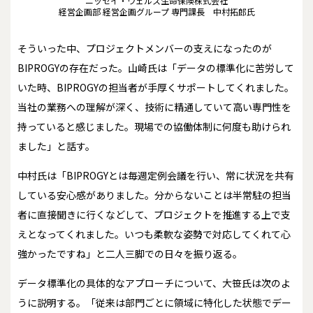
ニッセイ・ウェルス生命保険株式会社
経営企画部 経営企画グループ 専門課長 中村拓郎氏
そういった中、プロジェクトメンバーの支えになったのが
BIPROGYの存在だった。山崎氏は「データの標準化に苦労して
いた時、BIPROGYの担当者が手厚くサポートしてくれました。
当社の業務への理解が深く、技術に精通していて高い専門性を
持っていると感じました。現場での協働体制に何度も助けられ
ました」と話す。
中村氏は「BIPROGYとは毎週定例会議を行い、常に状況を共有
している安心感がありました。分からないことは半常駐の担当
者に直接聞きに行くなどして、プロジェクトを推進する上で支
えとなってくれました。いつも柔軟な姿勢で対応してくれて心
強かったですね」と二人三脚での日々を振り返る。
データ標準化の具体的なアプローチについて、大笹氏は次のよ
うに説明する。「従来は部門ごとに領域に特化した状態でデー