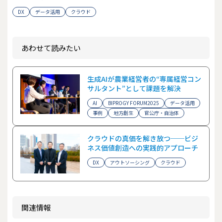
DX
データ活用
クラウド
あわせて読みたい
生成AIが農業経営者の“専属経営コン
サルタント”として課題を解決
AI
BIPROGY FORUM2025
データ活用
事例
地方創生
官公庁・自治体
クラウドの真価を解き放つ──ビジ
ネス価値創造への実践的アプローチ
DX
アウトソーシング
クラウド
関連情報