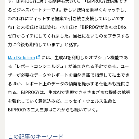
す。BIPROGYに対する期待も大きい。「BIPROGYは信頼でき
るビジネスパートナーです。新しい技術を素早くキャッチし、
われわれにフィットする提案で引き続き支援してほしいです
ね」と末松氏はほほ笑む。小川氏は「BIPROGYが当社のDXを
ゼロからイチにしてくれました。当社にないものをプラスする
力に今後も期待しています」と話す。
MartSolution
には、生成AIを利用したオプション機能であ
る「レポートコンシェルジュ」が追加される予定である。ユー
ザーが必要なデータやレポートを自然言語で指示して抽出でき
るほか、レポート上のデータの傾向を提示する仕組みも提供さ
れる。BIPROGYは、生成AIで実現できるさまざまな機能の拡張
を強化していく意気込みだ。ニッセイ・ウェルス生命と
BIPROGYの二人三脚はこれからも続いていく。
この記事のキーワード