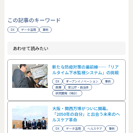
この記事のキーワード
DX
データ活用
事例
あわせて読みたい
新たな防疫対策の最前線──「リア
ルタイム下水監視システム」の挑戦
DX
オープンイノベーション
事例
医療
官公庁・自治体
研究開発（R&D）
大阪・関西万博がついに開幕。
「2050年の自分」と出会う未来のヘ
ルスケア革命
DX
データ活用
ヘルスケア
事例