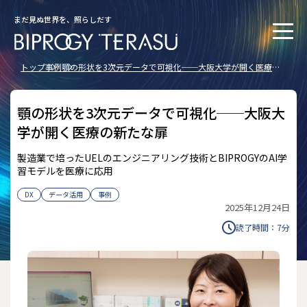
まだ見ぬ世界を、照らしだす
トップ
事例
顎の形状を3次元データで可視化──大阪大学が開く医療の
新たな扉
顎の形状を3次元データで可視化──大阪大
学が開く医療の新たな扉
製造業で培ったUELのエンジニアリング技術とBIPROGYのAI学
習モデルを医療に応用
DX
データ活用
事例
2025年12月24日
読了時間：
7
分