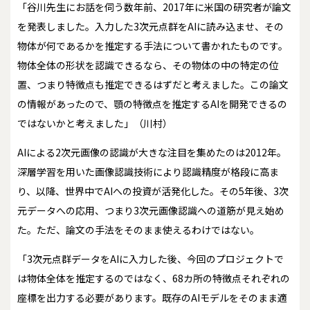
「谷川先生にお話を伺う数年前、2017年に米国の研究者が論文
を発表しました。入力した3次元点群をAIに読み込ませ、その
物体が何であるかを推定する手法について書かれたものです。
物体全体の形状を認識できるなら、その物体の中の特定の位
置、つまり特徴点も推定できるはずだと考えました。この論文
の情報があったので、顎の特徴点を推定するAIを開発できるの
ではないかと考えました」（川村）
AIによる2次元画像の認識が大きな注目を集めたのは2012年。
深層学習を用いた画像認識技術により認識精度が格段に高ま
り、以降、世界中でAIへの投資が活発化した。その5年後、3次
元データへの応用、つまり3次元画像認識への道筋が見え始め
た。ただ、論文の手法をそのまま使えるわけではない。
「3次元点群データをAIに入力した後、今回のプロジェクトで
は物体全体を推定するのではなく、68カ所の特徴点それぞれの
座標を出力する必要があります。既存のAIモデルをそのまま適