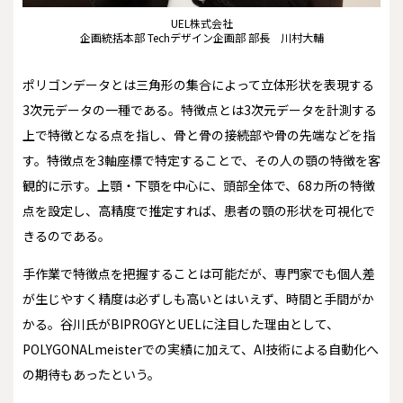
UEL株式会社
企画統括本部 Techデザイン企画部 部長 川村大輔
ポリゴンデータとは三角形の集合によって立体形状を表現する
3次元データの一種である。特徴点とは3次元データを計測する
上で特徴となる点を指し、骨と骨の接続部や骨の先端などを指
す。特徴点を3軸座標で特定することで、その人の顎の特徴を客
観的に示す。上顎・下顎を中心に、頭部全体で、68カ所の特徴
点を設定し、高精度で推定すれば、患者の顎の形状を可視化で
きるのである。
手作業で特徴点を把握することは可能だが、専門家でも個人差
が生じやすく精度は必ずしも高いとはいえず、時間と手間がか
かる。谷川氏がBIPROGYとUELに注目した理由として、
POLYGONALmeisterでの実績に加えて、AI技術による自動化へ
の期待もあったという。