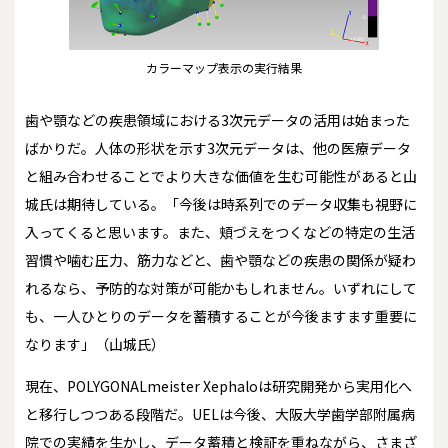
カラーマップ表示の実行結果
歯や顎などの疾患領域における3次元データの活用は始まった
ばかりだ。人体の形状を示す3次元データは、他の医療データ
と組み合わせることでより大きな価値を生む可能性があると山
城氏は期待している。「今後は時系列でのデータ収集も視野に
入ってくると思います。また、頬づえをつくなどの特定の生活
習慣や噛む圧力、筋力などと、歯や顎などの疾患の関係が疑わ
れるなら、予防的な対策が可能かもしれません。いずれにして
も、一人ひとりのデータを蓄積することが今後ますます重要に
なります」（山城氏）
現在、POLYGONALmeister Xephaloは研究開発から実用化へ
と移行しつつある段階だ。UELは今後、大阪大学歯学部附属病
院での実績を生かし、データ蓄積と検証を重ねながら、さまざ