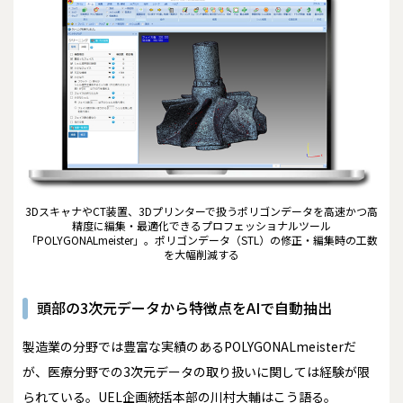
3DスキャナやCT装置、3Dプリンターで扱うポリゴンデータを高速かつ高
精度に編集・最適化できるプロフェッショナルツール
「POLYGONALmeister」。ポリゴンデータ（STL）の修正・編集時の工数
を大幅削減する
頭部の3次元データから特徴点をAIで自動抽出
製造業の分野では豊富な実績のあるPOLYGONALmeisterだ
が、医療分野での3次元データの取り扱いに関しては経験が限
られている。UEL企画統括本部の川村大輔はこう語る。