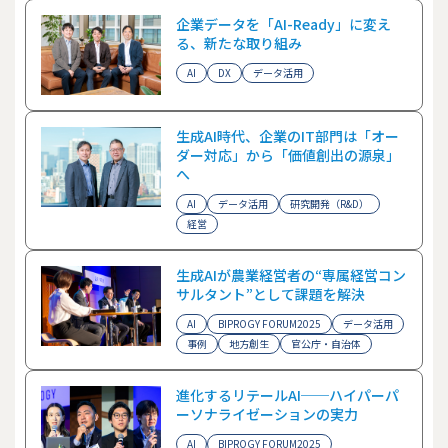
企業データを「AI-Ready」に変え
る、新たな取り組み
AI
DX
データ活用
生成AI時代、企業のIT部門は「オー
ダー対応」から「価値創出の源泉」
へ
AI
データ活用
研究開発（R&D）
経営
生成AIが農業経営者の“専属経営コン
サルタント”として課題を解決
AI
BIPROGY FORUM2025
データ活用
事例
地方創生
官公庁・自治体
進化するリテールAI──ハイパーパ
ーソナライゼーションの実力
AI
BIPROGY FORUM2025