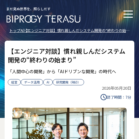
まだ見ぬ世界を、照らしだす
トップ
AI
【エンジニア対談】慣れ親しんだシステム開発の“終わりの始ま
り”
【エンジニア対談】慣れ親しんだシステム
開発の“終わりの始まり”
「人間中心の開発」から「AIドリブンな開発」の時代へ
経営
データ活用
AI
研究開発（R&D）
2026年05月20日
読了時間：
7
分