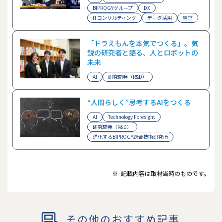
BIPROGYグループ
DX
ITコンサルティング
データ活用
経営
「ドラえもんを本気でつくる」。気
鋭の研究者と語る、人とロボットの
未来
AI
研究開発（R&D）
“人間らしく”思考するAIをつくる
AI
Technology Foresight
研究開発（R&D）
進化するBIPROGY総合技術研究所
※
記載内容は取材当時のものです。
その他のおすすめ記事