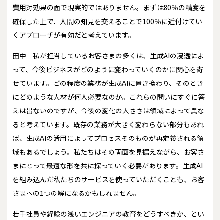
費用対効果の面で現実的ではありません。まずは80％の精度を
確保した上で、人間の知見を交えることで100％に近付けてい
くアプローチが有効だと考えています。
田中
私が担当しているお客さまの多くは、生成AIの浸透によ
って、今後ビジネスがどのように変わっていくのかに関心を寄
せています。どの程度の業務が生成AIに置き換わり、そのとき
にどのような人材が何人必要なのか。これらの問いにすぐに答
えは出ないのですが、今後の変化の大きさは領域によって異な
ると考えています。既存の業務が大きく変わらない部分もあれ
ば、生成AIの活用によってプロセスそのものが再定義される領
域もあるでしょう。私たちはその両面を見据えながら、お客さ
まにとって最適な形を共に探っていく必要があります。生成AI
を組み込んだ私たちのサービスを使っていただくことも、お客
さまへの1つの解になるかもしれません。
――若手社員や経験の浅いエンジニアの教育をどうすべきか、とい