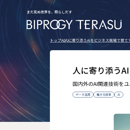
まだ見ぬ世界を、照らしだす
トップ
AI
人に寄り添うAIをビジネス現場で育てて
人に寄り添うA
国内外のAI関連技術を
データ活用
働き方改革
AI