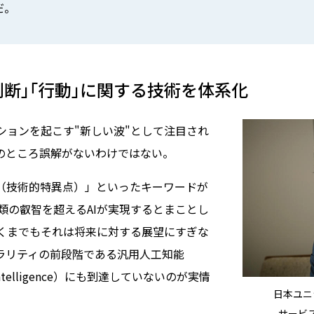
だ。
判断｣｢行動｣に関する技術を体系化
ションを起こす"新しい波"として注目され
実のところ誤解がないわけではない。
（技術的特異点）」といったキーワードが
類の叡智を超えるAIが実現するとまことし
くまでもそれは将来に対する展望にすぎな
ュラリティの前段階である汎用人工知能
eral Intelligence）にも到達していないのが実情
日本ユニ
サービス