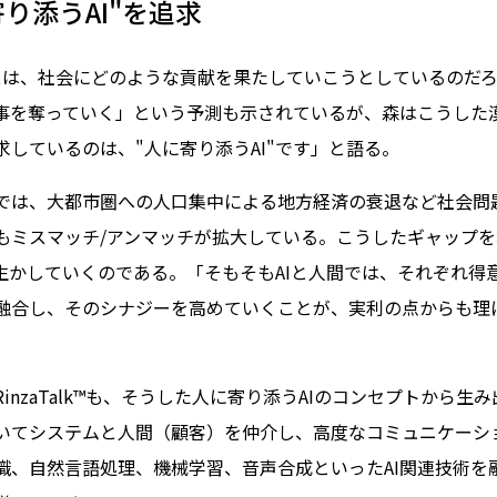
り添うAI"を追求
シスは、社会にどのような貢献を果たしていこうとしているのだろ
事を奪っていく」という予測も示されているが、森はこうした
しているのは、"人に寄り添うAI"です」と語る。
では、大都市圏への人口集中による地方経済の衰退など社会問
もミスマッチ/アンマッチが拡大している。こうしたギャップ
を生かしていくのである。「そもそもAIと人間では、それぞれ得
融合し、そのシナジーを高めていくことが、実利の点からも理
inzaTalk™も、そうした人に寄り添うAIのコンセプトから生
いてシステムと人間（顧客）を仲介し、高度なコミュニケーシ
識、自然言語処理、機械学習、音声合成といったAI関連技術を