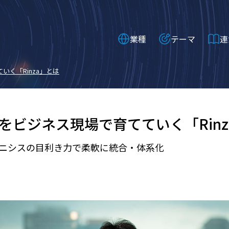
業種
テーマ
連
いく「Rinza」とは
Iをビジネス現場で育てていく「Rinz
ユニシスの目利き力で柔軟に統合・体系化