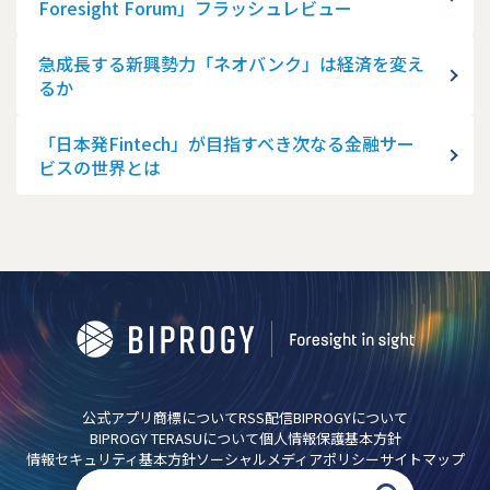
Foresight Forum」フラッシュレビュー
急成長する新興勢力「ネオバンク」は経済を変え
るか
「日本発Fintech」が目指すべき次なる金融サー
ビスの世界とは
公式アプリ
商標について
RSS配信
BIPROGYについて
BIPROGY TERASUについて
個人情報保護基本方針
情報セキュリティ基本方針
ソーシャルメディアポリシー
サイトマップ