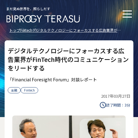
まだ見ぬ世界を、照らしだす
トップ
Fintech
デジタルテクノロジーにフォーカスする広告業界が
FinTech時代のコミュニケーションをリードする
デジタルテクノロジーにフォーカスする広
告業界がFinTech時代のコミュニケーション
をリードする
「Financial Foresight Forum」対談レポート
金融
Fintech
2017年03月27日
読了時間：
3
分