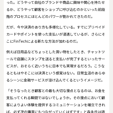
った。どうやって自社のブランドや商品に興味や関心を持たせ
るか、どうやって顧客をショップに呼び込むのかといった前段
階のプロセスにほとんどのパワーが割かれてきたのだ。
だが、今や決済のあり方も多様化している。すでにプリペイド
カードやポイントを使った支払いが浸透しているが、さらにそ
こにFinTechによる新たな方法が加わるのだ。
例えば日用品などちょっとした買い物をしたとき、チャットツ
ールで店舗にスタンプを送ると支払いが完了するといったサー
ビスが、おそらく近いうちに日本でも実現するだろう。こうな
るともはやそこには決済という感覚はない。日常生活のあらゆ
るシーンに金融サービスが溶け込んでくるというイメージだ。
「そうなったとき顧客との最も大切な接点となるのは、お金を
支払ってくれる瞬間ではないでしょうか。その接点において顧
客によりよい体験を提供するコミュニケーションを確立できれ
ば、必ず次の購買にもつながっていくはずです」と森永氏は語