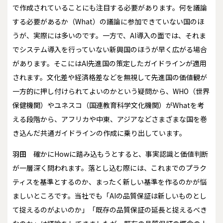
で作成されていることにも注目する必要があります。何を議論
する必要があるか（What）の議論に参加できていない国のほ
うが、実際には多いのです。一方で、AI導入の面では、それま
でシステム導入を行っていない新興国のほうが早く広がる場合
があります。そこにはAI先進国の策定したガイドラインが適用
されます。文化差や経済格差などを無視して先進国の価値観が
一方的に押し付けられてよいのかという疑問から、WHO（世界
保健機関）やユネスコ（国連教育科学文化機関）がWhatを考
える段階から、アフリカや中東、アジアなどさまざまな国を巻
き込んだ共通ガイドラインの作成に乗り出しています。
羽田
確かにHowに踏み込もうとすると、事実認識と価値判断
が一層深く問われます。落とし込む際には、これまでのプラク
ティスを基準とするのか、まったく新しい基準を作るのかが悩
ましいところです。当社でも「AIの品質保証は新しいものとし
て捉えるのがよいのか」「既存の品質保証の延長と捉えるべき