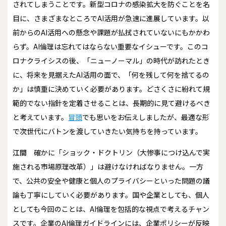
されてしまうことです。新型コロナの感染拡大を防ぐことを名
目に、さまざまなところでAI活用が急速に進展しています。以
前からのAI活用への懸念や課題が払拭されていないにもかかわ
らず。AI倫理は忘れてはならない重要なイシューです。このコ
ロナクライシスの後、「ニューノーマル」の時代が訪れたとき
に、将来を見据えたAI活用の面で、「何を残して何を捨てるの
か」は慎重に決めていく必要があります。どさくさに紛れて規
範的でない指針を定着させることは、長期的に見て避けるべき
と考えています。
冒頭
でも思いをお伝えしましたが、最適な形
で次世代にバトンを渡していきたい気持ちを持っています。
江間
確かに「ショック・ドクトリン（大惨事につけ込んで実
施される市場原理改革）」は避けなければなりません。一方
で、公共の安全や健康と個人のプライバシーといった問題の議
論も丁寧にしていく必要があります。国や企業としても、個人
としても今回のことは、AI倫理を包括的な視点で考えるチャン
スです。企業のAI倫理ガイドラインには、企業ポリシーが反映