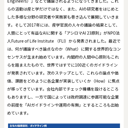
Engineers）」などで議論されるようになってきました。これ
らの活動は産と学だけではなく、また、AIの研究者をはじめと
した多様な分野の研究者や実務家も巻き込んで展開していきま
す。そして2017年には、産学官民の人々の議論の結果として、
人類にとって有益なAIに関する「アシロマAI 23原則」がNPO法
人Future of Life Institute （FLI）から発表されました。最近で
は、何が議論すべき論点なのか（What）に関する世界的なコン
センサスが生まれ始めています。内閣府の人間中心原則もこれ
らを踏まえたもので、世界ではすでに100近くのガイドライン
が発表されています。次のステップとして、これらの論点や価
値、課題をどのように各企業が実装していくか（How）に焦点
が移ってきています。会社内部でチェック機構を設けるところ
もありますし、一方で国によっては政府調達に参画可能な企業
の前提を「AIガイドラインや運用の有無」とするところも出始
めています。