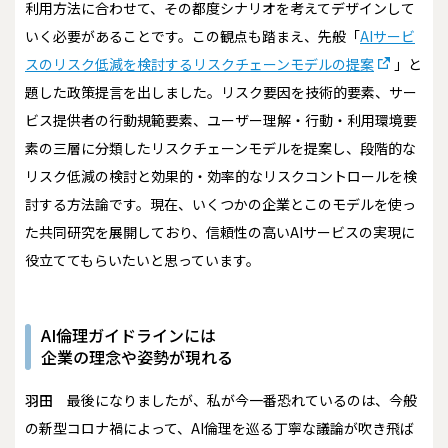
利用方法に合わせて、その都度シナリオを考えてデザインして
いく必要があることです。この観点も踏まえ、先般「
AIサービ
スのリスク低減を検討するリスクチェーンモデルの提案
」と
題した政策提言を出しました。リスク要因を技術的要素、サー
ビス提供者の行動規範要素、ユーザー理解・行動・利用環境要
素の三層に分類したリスクチェーンモデルを提案し、段階的な
リスク低減の検討と効果的・効率的なリスクコントロールを検
討する方法論です。現在、いくつかの企業とこのモデルを使っ
た共同研究を展開しており、信頼性の高いAIサービスの実現に
役立ててもらいたいと思っています。
AI倫理ガイドラインには
企業の理念や姿勢が現れる
羽田
最後になりましたが、私が今一番恐れているのは、今般
の新型コロナ禍によって、AI倫理を巡る丁寧な議論が吹き飛ば