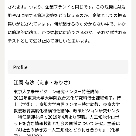
されます。つまり、企業ブランドと同じです。この危機にAI活
用やAIに関する倫理姿勢をどう捉えるのか、企業としての振る
舞いが試されています。何が起きるのか分からない中で、いか
に倫理的に適切、かつ柔軟に対応できるのか。それが試される
テストとして受け止めてほしいと思います。
Profile
江間 有沙（えま・ありさ）
東京大学未来ビジョン研究センター特任講師
2012年東京大学大学院総合文化研究科博士課程修了。博
士（学術）。京都大学白眉センター特定助教、東京大学
教養教育高度化機構特任講師、政策ビジョン研究センタ
ー特任講師を経て2019年4月より現職。人工知能やロボ
ットを含む情報技術と社会の関係について研究。主著は
『AI社会の歩き方－人工知能とどう付き合うか』（化学
同人、2019年）。