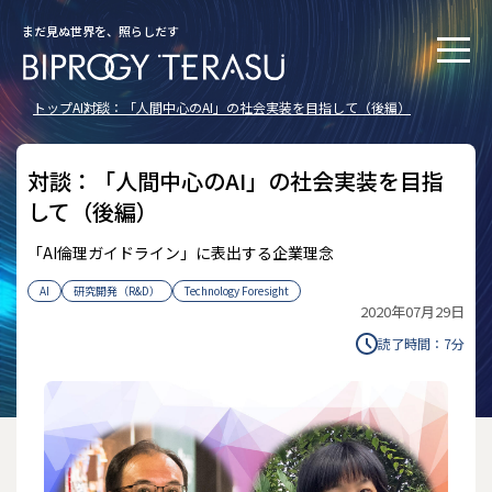
まだ見ぬ世界を、照らしだす
トップ
AI
対談：「人間中心のAI」の社会実装を目指して（後編）
対談：「人間中心のAI」の社会実装を目指
して（後編）
「AI倫理ガイドライン」に表出する企業理念
AI
研究開発（R&D）
Technology Foresight
2020年07月29日
読了時間：
7
分