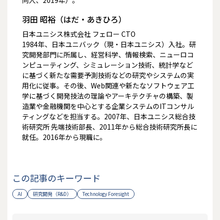
羽田 昭裕（はだ・あきひろ）
日本ユニシス株式会社 フェロー CTO
1984年、日本ユニバック（現・日本ユニシス）入社。研
究開発部門に所属し、経営科学、情報検索、ニューロコ
ンピューティング、シミュレーション技術、統計学など
に基づく新たな需要予測技術などの研究やシステムの実
用化に従事。その後、Web関連や新たなソフトウェア工
学に基づく開発技法の理論やアーキテクチャの構築、製
造業や金融機関を中心とする企業システムのITコンサル
ティングなどを担当する。2007年、日本ユニシス総合技
術研究所 先端技術部長、2011年から総合技術研究所長に
就任。2016年から現職に。
この記事のキーワード
AI
研究開発（R&D）
Technology Foresight