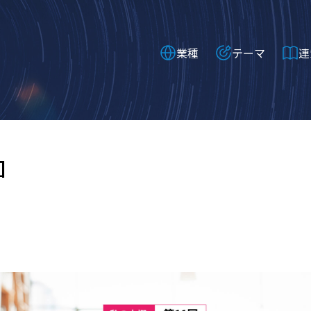
業種
テーマ
連
回