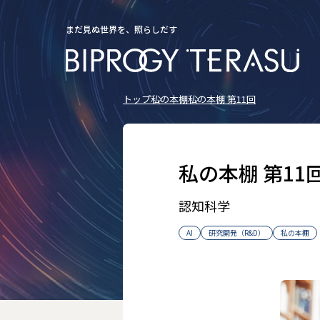
まだ見ぬ世界を、照らしだす
トップ
私の本棚
私の本棚 第11回
私の本棚 第11
認知科学
AI
研究開発（R&D）
私の本棚