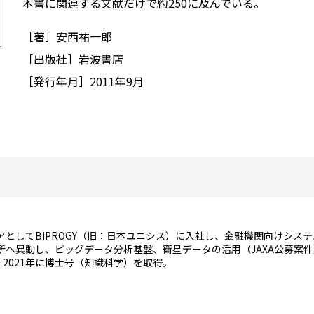
本書に関連する文献だけで約250に及んでいる。
［著］安西祐一郎
［出版社］岩波書店
［発行年月］2011年9月
）
ニアとしてBIPROGY（旧：日本ユニシス）に入社し、金融機関向けシス
究所へ異動し、ビッグデータ分析基盤、衛星データの活用（JAXA公募案
2021年に博士号（知識科学）を取得。