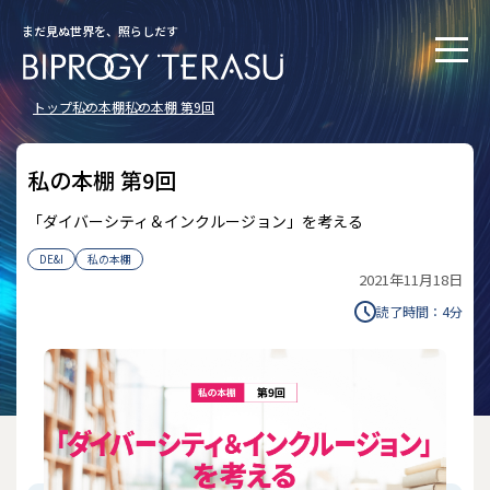
まだ見ぬ世界を、照らしだす
トップ
私の本棚
私の本棚 第9回
私の本棚 第9回
「ダイバーシティ＆インクルージョン」を考える
DE&I
私の本棚
2021年11月18日
読了時間：
4
分