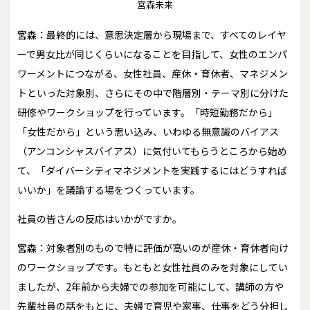
宮森未来
宮森：
最終的には、意思決定層から現場まで、すべてのレイヤ
ーで男女比が同じくらいになることを目指して、女性のエンパ
ワーメントにつながる、女性社員、産休・育休者、マネジメン
トといった対象別、さらにその中で階層別・テーマ別に分けた
研修やワークショップを行っています。「時短勤務だから」
「女性だから」という思い込み、いわゆる無意識のバイアス
（アンコンシャスバイアス）に気付いてもらうところから始め
て、「ダイバーシティマネジメントを実践するにはどうすれば
いいか」を議論する場をつくっています。
――社員の皆さんの反応はいかがですか。
宮森：
対象者別のもので特に評価が高いのが産休・育休者向け
のワークショップです。もともと女性社員のみを対象にしてい
ましたが、2年前から夫婦での参加を可能にして、講師の方や
先輩社員の話をもとに、夫婦で育児や家事、仕事をどう分担し