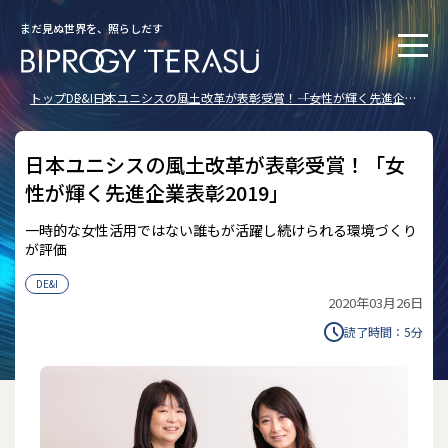
まだ見ぬ世界を、照らしだす
トップ
DE&I
日本ユニシスの風土改革が表彰受賞！――「女性が輝く先進企業
表彰2019」
日本ユニシスの風土改革が表彰受賞！――「女
性が輝く先進企業表彰2019」
一時的な女性活用ではない誰もが活躍し続けられる環境づくり
が評価
DE&I
2020年03月26日
読了時間：
5
分