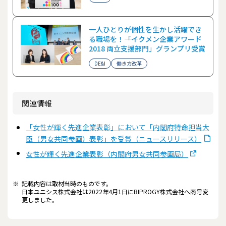
一人ひとりが個性を生かし活躍でき
る職場を！――「イクメン企業アワード
2018 両立支援部門」グランプリ受賞
DE&I
働き方改革
関連情報
「女性が輝く先進企業表彰」において「内閣府特命担当大
⾂（男女共同参画）表彰」を受賞（ニュースリリース）
女性が輝く先進企業表彰（内閣府男女共同参画局）
※
記載内容は取材当時のものです。
日本ユニシス株式会社は2022年4月1日にBIPROGY株式会社へ商号変
更しました。