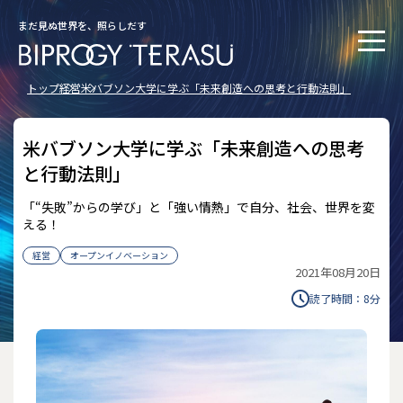
まだ見ぬ世界を、照らしだす
トップ
経営
米バブソン大学に学ぶ「未来創造への思考と行動法則」
米バブソン大学に学ぶ「未来創造への思考
と行動法則」
「“失敗”からの学び」と「強い情熱」で自分、社会、世界を変
える！
経営
オープンイノベーション
2021年08月20日
読了時間：
8
分