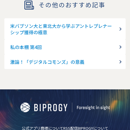
その他のおすすめ記事
米バブソン大と東北大から学ぶアントレプレナー
シップ獲得の極意
私の本棚 第4回
激論！「デジタルコモンズ」の意義
公式アプリ
商標について
RSS配信
BIPROGYについて