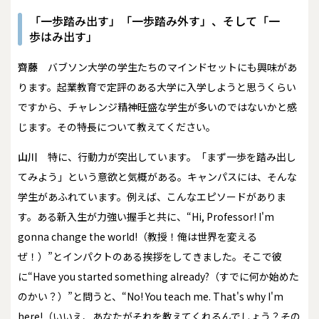
「一歩踏み出す」「一歩踏み外す」、そして「一
歩はみ出す」
齊藤
バブソン大学の学生たちのマインドセットにも興味があ
ります。起業教育で定評のある大学に入学しようと思うくらい
ですから、チャレンジ精神旺盛な学生が多いのではないかと感
じます。その特長について教えてください。
山川
特に、行動力が突出しています。「まず一歩を踏み出し
てみよう」という意欲と気概がある。キャンパスには、そんな
学生があふれています。例えば、こんなエピソードがありま
す。ある新入生が力強い握手と共に、“Hi, Professor! I'm
gonna change the world!（教授！俺は世界を変える
ぜ！）”とインパクトのある挨拶をしてきました。そこで彼
に“Have you started something already?（すでに何か始めた
のかい？）”と問うと、“No! You teach me. That's why I'm
here!（いいえ、あなたがそれを教えてくれるんでしょう？その