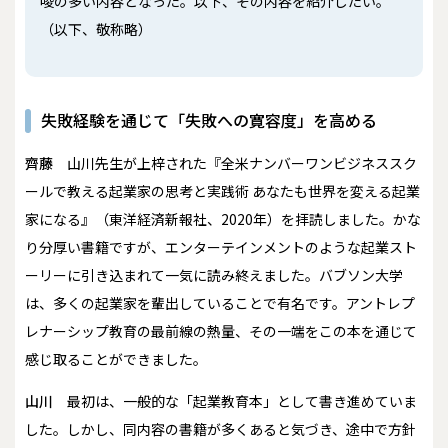
唆の多い内容となった。以下、その内容を紹介したい。
（以下、敬称略）
失敗経験を通じて「失敗への寛容度」を高める
齊藤
山川先生が上梓された『全米ナンバーワンビジネススク
ールで教える起業家の思考と実践術 あなたも世界を変える起業
家になる』（東洋経済新報社、2020年）を拝読しました。かな
り分厚い書籍ですが、エンターテインメントのような起業スト
ーリーに引き込まれて一気に読み終えました。バブソン大学
は、多くの起業家を輩出していることで有名です。アントレプ
レナーシップ教育の最前線の熱量、その一端をこの本を通じて
感じ取ることができました。
山川
最初は、一般的な「起業教育本」として書き進めていま
した。しかし、同内容の書籍が多くあると気づき、途中で方針