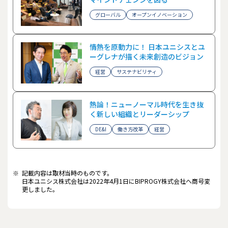
グローバル
オープンイノベーション
情熱を原動力に！ 日本ユニシスとユ
ーグレナが描く未来創造のビジョン
経営
サステナビリティ
熱論！ニューノーマル時代を生き抜
く新しい組織とリーダーシップ
DE&I
働き方改革
経営
※
記載内容は取材当時のものです。
日本ユニシス株式会社は2022年4月1日にBIPROGY株式会社へ商号変
更しました。