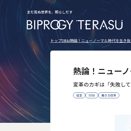
まだ見ぬ世界を、照らしだす
トップ
DE&I
熱論！ニューノーマル時代を生き抜
熱論！ニューノ
変革のカギは「失敗して
経営
DE&I
働き方改革