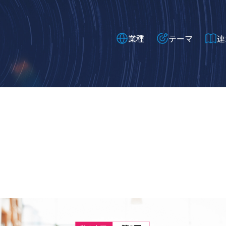
業種
テーマ
連