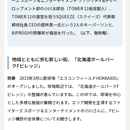
ーズ スポーツ＆エンターテイメント ファシリティ&ディベ
ロップメント部の小川太郎氏（TOWER 11総支配人）、
TOWER 11の運営を担うSQUEEZE（スクイーズ）代表取
締役社長 CEOの舘林真一氏という2人のキーパーソンと、
BIPROGYの齊藤昇が鼎談を行った。（以下、敬称略）
地域とともに歩む新しい街、「北海道ボールパー
クFビレッジ」
齊藤
2023年3月に新球場「エスコンフィールドHOKKAIDO」
がオープンしました。球場周辺では、「北海道ボールパークF
ビレッジ」の整備が進んでいますね。この中では、球場を中心
とした多様な施設が展開されます。エリア開発を主導するファ
イターズ スポーツ＆エンターテイメントの小川さんに、Fビレ
ッジ構想の全体像についてお聞きします。