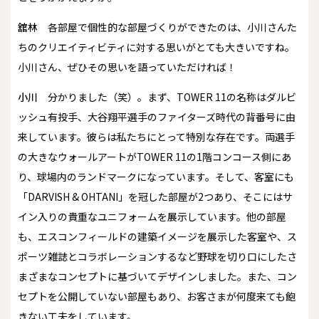
舘林
各部屋で個性的な部屋づくりができたのは、小川さんた
ちのクリエイティビティに対する思いがとても大きいですね。
小川さん、ぜひその思いを語っていただければ！
小川
分かりました（笑）。まず、TOWER 11の名称はダルビ
ッシュ有投手、大谷翔平選手のファイターズ時代の背番号に由
来しています。彼らは私たちにとって特別な存在です。両選手
の大きなウォールアートがTOWER 11の1階コンコース側にあ
り、球場内のランドマークになっています。そして、客室にも
「DARVISH & OHTANI」を冠した部屋が2つあり、そこにはサ
イン入りの貴重なユニフォームを展示しています。他の部屋
も、エスコンフィールドの建築イメージを展示した客室や、ス
ポーツ雑誌とコラボレーションするなど野球を切り口にしたさ
まざまなコンセプトに基づいてデザインしました。また、コン
セプトを公開していない部屋もあり、お客さまが何度来ても飽
きない工夫をしています。