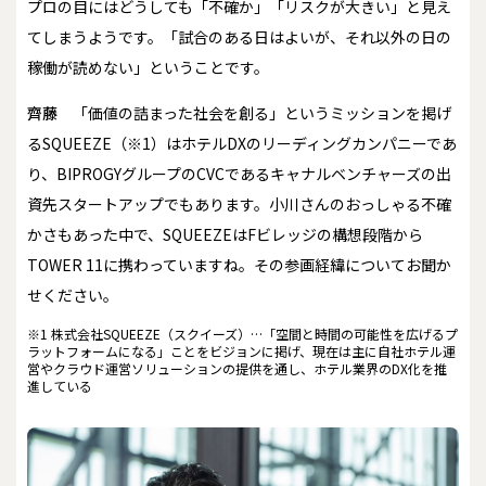
プロの目にはどうしても「不確か」「リスクが大きい」と見え
てしまうようです。「試合のある日はよいが、それ以外の日の
稼働が読めない」ということです。
齊藤
「価値の詰まった社会を創る」というミッションを掲げ
るSQUEEZE（※1）はホテルDXのリーディングカンパニーであ
り、BIPROGYグループのCVCであるキャナルベンチャーズの出
資先スタートアップでもあります。小川さんのおっしゃる不確
かさもあった中で、SQUEEZEはFビレッジの構想段階から
TOWER 11に携わっていますね。その参画経緯についてお聞か
せください。
※1 株式会社SQUEEZE（スクイーズ）…「空間と時間の可能性を広げるプ
ラットフォームになる」ことをビジョンに掲げ、現在は主に自社ホテル運
営やクラウド運営ソリューションの提供を通し、ホテル業界のDX化を推
進している