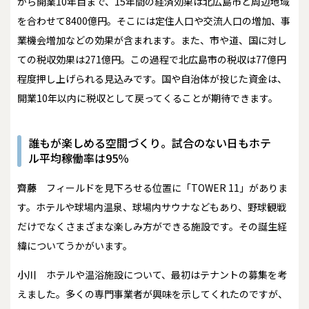
から開業10年目まで、15年間の経済効果は北広島市と周辺地域
を合わせて8400億円。そこには定住人口や交流人口の増加、事
業機会増加などの効果が含まれます。また、市や道、国に対し
ての税収効果は271億円。この過程で北広島市の税収は77億円
程度押し上げられる見込みです。国や自治体が投じた資金は、
開業10年以内に税収として戻ってくることが期待できます。
誰もが楽しめる空間づくり。試合のない日もホテ
ル平均稼働率は95％
齊藤
フィールドを見下ろせる位置に「TOWER 11」がありま
す。ホテルや球場内温泉、球場内サウナなどもあり、野球観戦
だけでなくさまざまな楽しみ方ができる施設です。その誕生経
緯についてうかがいます。
小川
ホテルや温浴施設について、最初はテナントの募集を考
えました。多くの専門事業者が興味を示してくれたのですが、