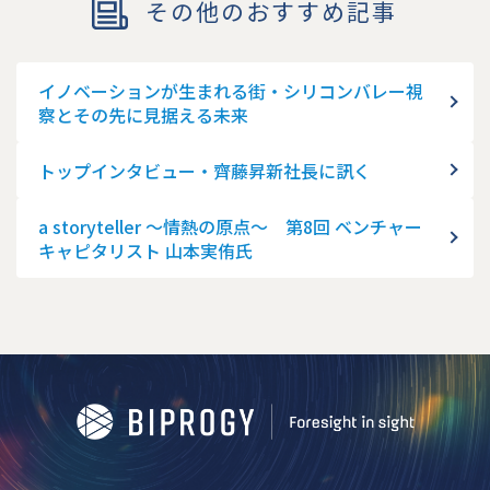
その他のおすすめ記事
イノベーションが生まれる街・シリコンバレー視
察とその先に見据える未来
トップインタビュー・齊藤昇新社長に訊く
a storyteller ～情熱の原点～ 第8回 ベンチャー
キャピタリスト 山本実侑氏