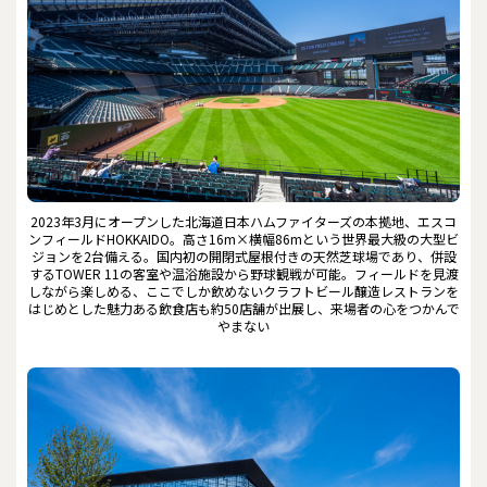
2023年3月にオープンした北海道日本ハムファイターズの本拠地、エスコ
ンフィールドHOKKAIDO。高さ16m×横幅86mという世界最大級の大型ビ
ジョンを2台備える。国内初の開閉式屋根付きの天然芝球場であり、併設
するTOWER 11の客室や温浴施設から野球観戦が可能。フィールドを見渡
しながら楽しめる、ここでしか飲めないクラフトビール醸造レストランを
はじめとした魅力ある飲食店も約50店舗が出展し、来場者の心をつかんで
やまない