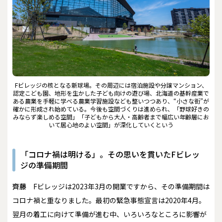
Fビレッジの核となる新球場。その周辺には宿泊施設や分譲マンション、
認定こども園、地形を生かした子ども向けの遊び場、北海道の基幹産業で
ある農業を手軽に学べる農業学習施設なども整いつつあり、“小さな街”が
確かに形成され始めている。今後も空間づくりは進められ、「野球好きの
みならず楽しめる空間」「子どもから大人・高齢者まで幅広い年齢層にお
いて居心地のよい空間」が深化していくという
「コロナ禍は明ける」。その思いを貫いたFビレッ
ジの準備期間
齊藤
Fビレッジは2023年3月の開業ですから、その準備期間は
コロナ禍と重なりました。最初の緊急事態宣言は2020年4月。
翌月の着工に向けて準備が進む中、いろいろなところに影響が