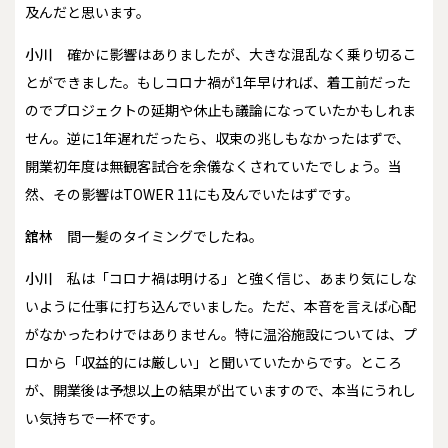
及んだと思います。
小川
確かに影響はありましたが、大きな混乱なく乗り切るこ
とができました。もしコロナ禍が1年早ければ、着工前だった
のでプロジェクトの延期や休止も議論になっていたかもしれま
せん。逆に1年遅れだったら、収束の兆しもなかったはずで、
開業初年度は無観客試合を余儀なくされていたでしょう。当
然、その影響はTOWER 11にも及んでいたはずです。
舘林
間一髪のタイミングでしたね。
小川
私は「コロナ禍は明ける」と強く信じ、あまり気にしな
いように仕事に打ち込んでいました。ただ、本音を言えば心配
がなかったわけではありません。特に温浴施設については、プ
ロから「収益的には厳しい」と聞いていたからです。ところ
が、開業後は予想以上の結果が出ていますので、本当にうれし
い気持ちで一杯です。