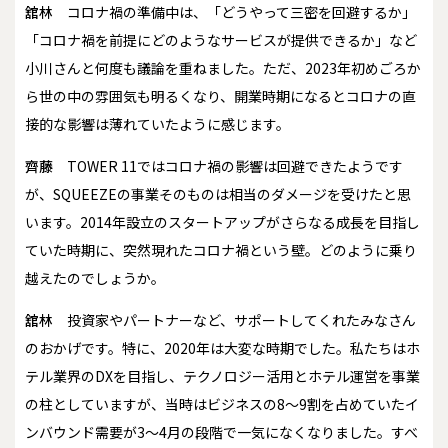
舘林
コロナ禍の準備中は、「どうやって三密を回避するか」
「コロナ禍を前提にどのようなサービスが提供できるか」など
小川さんと何度も議論を重ねました。ただ、2023年初めごろか
ら世の中の雰囲気も明るくなり、開業時期になるとコロナの直
接的な影響は薄れていたように感じます。
齊藤
TOWER 11ではコロナ禍の影響は回避できたようです
が、SQUEEZEの事業そのものは相当のダメージを受けたと思
います。2014年設立のスタートアップがさらなる成長を目指し
ていた時期に、突然現れたコロナ禍という壁。どのように乗り
越えたのでしょうか。
舘林
投資家やパートナーなど、サポートしてくれたみなさん
のおかげです。特に、2020年は大変な時期でした。私たちはホ
テル業界のDXを目指し、テクノロジー活用とホテル運営を事業
の柱としていますが、当時はビジネスの8～9割を占めていたイ
ンバウンド需要が3～4月の段階で一気になくなりました。すべ