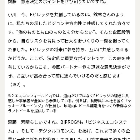
齊藤
意思決定のポイントをぜひ知りたいですね。
小川
今、Fビレッジを共創しているのは、舘林さんのよう
に、私たちの示したビジョンや方向性に共感してくれた方々で
す。“海のものとも山のものとも分からない”。そんな企画段階
から、自らリスクを背負って壮大な街づくりの一翼を担ってく
れました。Fビレッジの将来に夢を持ち、互いに共感しあえる
かどうか――。ここが、決定的に重要なポイントです。この軸を共
有しているからこそ、参画パートナー側も迅速な意思決定がで
き、お互いが高め合って前に進んでいけるのだと感じます
（※2）。
※2 エスコンフィールド内では、道内だけではなくFビレッジの理念に共
感した事業者が全国から参画している。例えば、長野県に本社を置く「ヤ
ッホーブルーイング」が出展し、球場内にビール醸造所をつくり新鮮なク
ラフトビールを提供している
齊藤
素晴らしいですね。BIPROGYも「ビジネスエコシステ
ム」、そして「デジタルコモンズ」を掲げ、これまで多くの企
業と一緒に新たな挑戦をしてきました。目指す未来の姿を共に