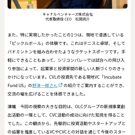
キャナルベンチャーズ株式会社
代表取締役 CEO 松岡亮介
また、特に実現したかったことの1つは、現地で浸透している
「ピックルボール」の体験です。これはテニスと卓球、そして
バドミントンを組み合わせたようなラケットスポーツです。手
軽にできることもあって、シリコンバレーでは試合への飛び入
り参加によって、起業家と投資家間の新しい人脈づくりのきっ
かけになっています。CVLの投資先である現地VC「Incubate
Fund US」の
野津一樹さん
の紹介でご案内することができ、
交流の幅を広げることを体感できました。
津端
今回の視察の大きな目的は、OLCグループの新規事業創
出活動の一環として、CVC活動の成功に向けた知見を得ること
でした。この観点から、先駆的に投資活動やスタートアップと
の協業を推進しているVCやCVCとの対話を通じて今後のスター