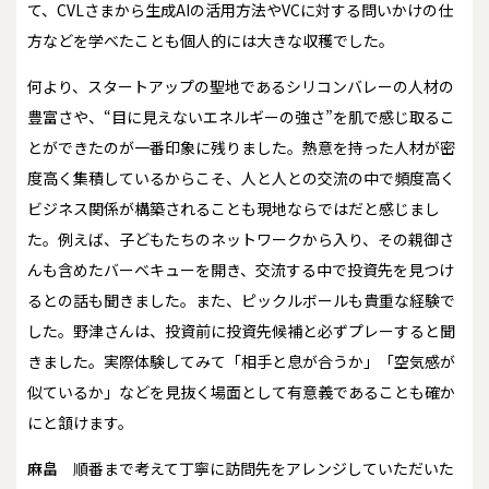
て、CVLさまから生成AIの活用方法やVCに対する問いかけの仕
方などを学べたことも個人的には大きな収穫でした。
何より、スタートアップの聖地であるシリコンバレーの人材の
豊富さや、“目に見えないエネルギーの強さ”を肌で感じ取るこ
とができたのが一番印象に残りました。熱意を持った人材が密
度高く集積しているからこそ、人と人との交流の中で頻度高く
ビジネス関係が構築されることも現地ならではだと感じまし
た。例えば、子どもたちのネットワークから入り、その親御さ
んも含めたバーベキューを開き、交流する中で投資先を見つけ
るとの話も聞きました。また、ピックルボールも貴重な経験で
した。野津さんは、投資前に投資先候補と必ずプレーすると聞
きました。実際体験してみて「相手と息が合うか」「空気感が
似ているか」などを見抜く場面として有意義であることも確か
にと頷けます。
麻畠
順番まで考えて丁寧に訪問先をアレンジしていただいた