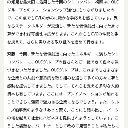
の知見を最大限に活用した今回のシリコンバレー視察は、OLC
グループとのリレーションシップ強化にもつながりましたの
で、この点でもCVLの歩みに確かな手応えを感じています。異
なるステークホルダーが交流し、新たな価値創出に向けた掛け
算ができれば可能性は広がります。これからもCVCの仲間と手
を携えて、さらに実りある取り組みを進めて行きます。
齊藤
今回、新たな価値創造に向けたエネルギーに満ちたシリ
コンバレーに、OLCグループの皆さんとご一緒できて色々な気
づきをいただきました。OLCグループは、これまでもさまざま
な企業との共創や意欲的な取り組みを通じて多くの方々に夢と
感動を提供してきました。そして、それらを支える多彩な人的
資本も有しています。ここにオープンイノベーションが加わる
ことでさらに強固で魅力ある企業になるでしょう。また、クル
ーズ船事業のような「あっと驚く」ことにも踏み出し、パーク
の域を越えて社会にハピネスを提供されようとしています。こ
うした姿勢を、パートナーとして改めて見習うことは私たちに