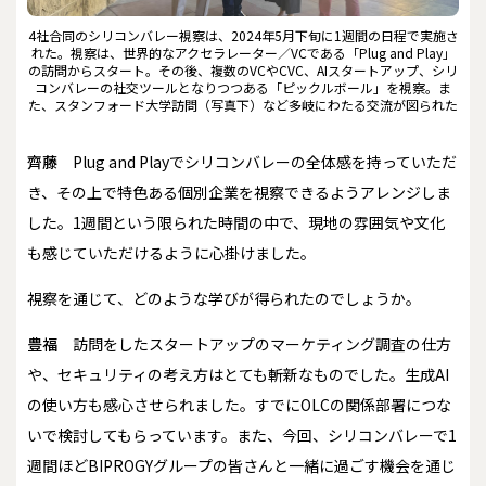
4社合同のシリコンバレー視察は、2024年5月下旬に1週間の日程で実施さ
れた。視察は、世界的なアクセラレーター／VCである「Plug and Play」
の訪問からスタート。その後、複数のVCやCVC、AIスタートアップ、シリ
コンバレーの社交ツールとなりつつある「ピックルボール」を視察。ま
た、スタンフォード大学訪問（写真下）など多岐にわたる交流が図られた
齊藤
Plug and Playでシリコンバレーの全体感を持っていただ
き、その上で特色ある個別企業を視察できるようアレンジしま
した。1週間という限られた時間の中で、現地の雰囲気や文化
も感じていただけるように心掛けました。
――視察を通じて、どのような学びが得られたのでしょうか。
豊福
訪問をしたスタートアップのマーケティング調査の仕方
や、セキュリティの考え方はとても斬新なものでした。生成AI
の使い方も感心させられました。すでにOLCの関係部署につな
いで検討してもらっています。また、今回、シリコンバレーで1
週間ほどBIPROGYグループの皆さんと一緒に過ごす機会を通じ