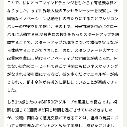
ことで、私にとってマインドチェンジをもたらす有意義な旅と
なりました。まず世界最大級のアクセラレーターを視察し、多
国籍なイノベーション活動を目の当たりにすることでシリコン
バレーの空気を肌で感じ、その上で、日米市場を中心にグロー
バルに活動するVCや最先端の技術をもったスタートアップを訪
問することで、スタートアップの環境について構造を捉えなが
ら体感することができました。また、スタンフォード大学では
起業家を輩出し続けるイノベーティブな雰囲気が感じられ、何
気ない街角のコーヒー店で過ごす時間にもビジネスマッチング
がなされる姿を目にするなど、街を歩くだけでエネルギーが感
じられて、都市全体が有機的に躍動していることが実感できま
した。
もう1つ感じたのはBIPROGYグループの風通しの良さです。視
察を通じて1週間ほど同じ時間を過ごさせていただきました
が、役職に関係なく意見交換ができることは、組織の発展にお
いて大変重要なポイントだと改めて実感し、感銘を受けまし