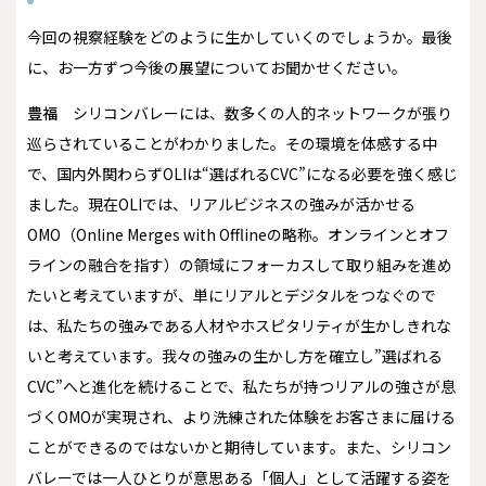
――今回の視察経験をどのように生かしていくのでしょうか。最後
に、お一方ずつ今後の展望についてお聞かせください。
豊福
シリコンバレーには、数多くの人的ネットワークが張り
巡らされていることがわかりました。その環境を体感する中
で、国内外関わらずOLIは“選ばれるCVC”になる必要を強く感じ
ました。現在OLIでは、リアルビジネスの強みが活かせる
OMO（Online Merges with Offlineの略称。オンラインとオフ
ラインの融合を指す）の領域にフォーカスして取り組みを進め
たいと考えていますが、単にリアルとデジタルをつなぐので
は、私たちの強みである人材やホスピタリティが生かしきれな
いと考えています。我々の強みの生かし方を確立し”選ばれる
CVC”へと進化を続けることで、私たちが持つリアルの強さが息
づくOMOが実現され、より洗練された体験をお客さまに届ける
ことができるのではないかと期待しています。また、シリコン
バレーでは一人ひとりが意思ある「個人」として活躍する姿を