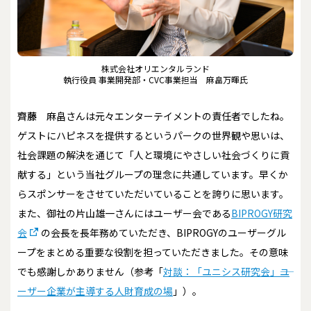
株式会社オリエンタルランド
執行役員 事業開発部・CVC事業担当 麻畠万暉氏
齊藤
麻畠さんは元々エンターテイメントの責任者でしたね。
ゲストにハピネスを提供するというパークの世界観や思いは、
社会課題の解決を通じて「人と環境にやさしい社会づくりに貢
献する」という当社グループの理念に共通しています。早くか
らスポンサーをさせていただいていることを誇りに思います。
また、御社の片山雄一さんにはユーザー会である
BIPROGY研究
会
の会長を長年務めていただき、BIPROGYのユーザーグル
ープをまとめる重要な役割を担っていただきました。その意味
でも感謝しかありません（参考「
対談：「ユニシス研究会」――ユ
ーザー企業が主導する人財育成の場
」）。