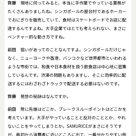
齊藤
現地に伺ってみると、本当に手作業でやっている業務が
たくさんありましたね。シンガポールの屋台村であるホーカー
でおにぎりを販売していて、食材はスケートボードでお店に配
達するんですよね。大手企業ではとても考えられない、まさに
ベンチャー的な動き方ですね。
前田
狙いがあってのことなんですよ。シンガポールだけじゃ
なく、ニューヨークや香港、バンコクなど世界都市といわれる
ような市街では、和食や日本食材を扱う飲食店は中心地に密集
しているんです。渋滞の問題もありますし、そこに効率的に配
送するにはわざわざトラックで配送する必要はないのです。
齊藤
発想の秘訣はなんですか。
前田
常に先端はどこか、ブレークスルーポイントはどこかを
考えています。大手がやっていることと反対のこととか、やれ
ないことをやってしまうとか。SAMURICEがまさにそうです
が、最初から消費者に近いところに出て、一番分かりやすい例