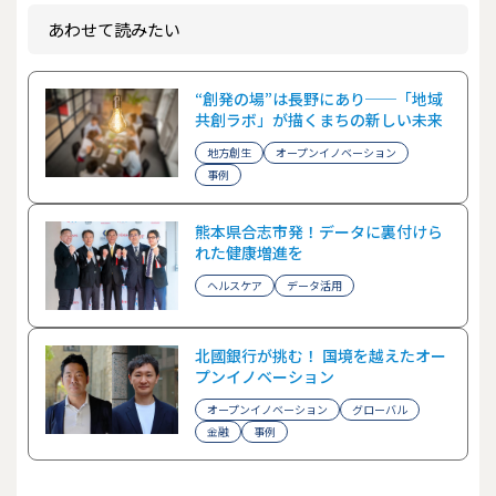
あわせて読みたい
“創発の場”は長野にあり──「地域
共創ラボ」が描くまちの新しい未来
地方創生
オープンイノベーション
事例
熊本県合志市発！データに裏付けら
れた健康増進を
ヘルスケア
データ活用
北國銀行が挑む！ 国境を越えたオー
プンイノベーション
オープンイノベーション
グローバル
金融
事例