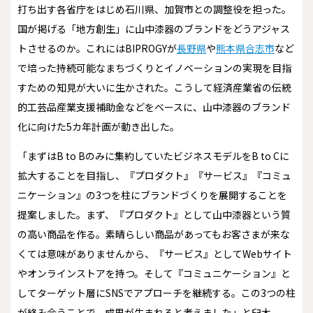
打ち出す各省庁をはじめ石川県、加賀市との調整役を担った。
国が掲げる「地方創生」に山中漆器のブランドをどうアジャス
トさせるのか――。これにはBIPROGYが
長野県
や
熊本県合志市
など
で培った持続可能なまちづくりとイノベーションの実現を目指
すための知見が大いに生かされた。こうして経済産業省の伝統
的工芸品産業支援補助金などをベースに、山中漆器のブランド
化に向けた5カ年計画が動き出した。
「まずはB to Bのみに集約していたビジネスモデルをB to Cに
拡大することを目指し、『プロダクト』『サービス』『コミュ
ニケーション』の3つを柱にブランドづくりを展開することを
提案しました。まず、『プロダクト』として山中漆器という質
の高い商品を作る。素晴らしい商品があってもお客さまが来な
くては意味がありませんから、『サービス』としてWebサイト
やオンラインストアを持つ。そして『コミュニケーション』と
してターゲット層にSNSでアプローチを継続する。この3つの柱
が絡み合うことで、成果が生まれると考えました」と臼木。