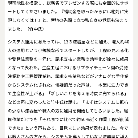
現可能性を模索し、総務省でプレゼンする際にも全面的にサポ
ートしてくださいました。『補助金を取ったからには絶対に実
現しなくては！』と、産地の先頭に立つ私自身の覚悟も決まり
ました」（竹中氏）
システム運用にあたっては、13の漆器屋などに加え、職人約40
人の運用という小規模な形でスタートしたが、工程の見える化
や受発注業務の一元化、請求支払い業務の効率化が徐々に成果
となって表れた。生産工程におけるサプライチェーン間の受発
注業務や工程管理業務、請求支払業務などがアナログな手作業
からシステム化された。懐疑的だった声は、「本業に注力でき
て生産性が上がる」「新しいことを考える時間に充てられる」
などの声に変わったと竹中氏は話す。「まずはシステムに抵抗
の少ない漆器屋や職人の方に運用を開始してもらいました。経
理作業だけでも『それまでに比べて約50％近く作業工程が削減
できた』という声もあり、目覚ましい効果が表れました。今で
は職人さんの方から、システムを導入していない漆器屋に導入