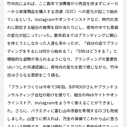
竹中氏によれば、ここ数年で消費者が小売店を挟まずにメーカ
ーから直接商品を購入する流通（D2C）への変化が起こり始め
ているという。Instagramやオンラインストアなど、時代の流
れに即応する組合の施策を目の当たりにし、産地の中でも意識
の変化が起こっていった。数年前まではブランディングに関心
を持とうとしなかった人達も多かったが、「自分の店でブラン
ディングをするには何から始める？」「SNSはどうする？」と
積極的な姿勢が見られるようになり、ブランディングの重要性
はいつしか共通認識に。産地内の変化を肌で感じながら、竹中
氏はさらなる意欲をこう語る。
「ブランドづくりは今年で3年目。BIPROGYさんやブランドコ
ンサルティング会社の助けを借りて、組合のWebサイトやオン
ラインストア、Instagramをようやく揃えることができまし
た。さらに、バラエティに富む山中漆器を表現するロゴも完成
しました。山登りに例えれば、万全の装備でこれから山に登ろ
うという段階です。今後は個社ごとではなく産地全体でエッジ