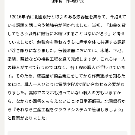
理事長 竹中俊介氏
「2016年頃に北國銀行と取引のある漆器屋を集めて、今抱えて
いる課題を話し合う勉強会が開かれました。当初、『お金を貸
してもらう以外に銀行にお願いすることはないだろう』と考え
ていましたが、勉強会を重ねるうちに産地全体に共通する課題
が浮き彫りになりました。伝統漆器においては、木地、下地、
塗装、蒔絵などの複数工程を経て完成しますが、これらは一人
の職人がすべて行うのではなく、各工程の職人が手掛けていま
す。そのため、漆器屋が商品発注をしてから作業進捗を知るた
めには、職人一人ひとりに電話やFAXで問い合わせる必要があ
りました。高齢でスマホも持っていない職人の方もいますか
ら、なかなか回答をもらえないことは日常茶飯事。北國銀行か
ら『それなら生産工程をクラウドシステムで管理しましょう』
と提案がありました」