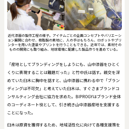
近代漆器の製作工程の様子。アイテムごとの企画コンセプトやバリエーシ
ョン展開に合わせ、樹脂製の素地に、人の手はもちろん、ロボットやプリ
ンターを用いた塗装やプリントを行うこともできる。近年では、素材その
ものの開発にも取り組み、地球環境に配慮した製品作りを進めている。
「産地としてブランディングをしようにも、山中漆器をひとく
くりに表現することは難題だった」と竹中氏は話す。親交を深
めていた臼木に胸中を話すと、山中漆器に携わる中で「ブラン
ディングは不可欠」と考えていた臼木は、すぐさまブランドコ
ンサルティング会社に協力を求めた。BIPROGYはブランド全体
のコーディネート役として、引き続き山中漆器産地を支援する
ことになった。
臼木は原資を獲得するため、地域活性化に向けて各種支援策を