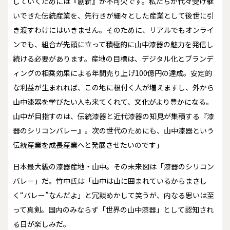
していくためには『創新』が不可欠です。私たちが代々受け継
いできた伝統産業を、先行きが細々とした産業として後世に引
き渡すわけにはいきません。そのために、リアルでもオンライ
ンでも、組合が先頭に立って積極的に山中漆器の魅力を発信し
続ける必要があります。産地の目標は、デジタル化とブランデ
ィングの相乗効果による年間売り上げ100億円の達成。安定的
な利益が生まれれば、この地に根付く人が増えますし、外から
山中漆器を学びたい人も来てくれて、文化がより豊かになる。
山中が目指すのは、伝統漆器と近代漆器の知見が集積する『漆
器のシリコンバレー』。次の世代のためにも、山中漆器という
伝統産業を成長産業へと発展させたいのです」
日本最大級の漆器産地・山中。その未来図は「漆器のシリコン
バレー」だ。竹中氏は「山中は山に囲まれているからまさし
く“バレー”なんだよ」と冗談めかして笑うが、内なる思いは至
って真剣。国内のみならず「世界の山中漆器」として認知され
る日が楽しみだ。