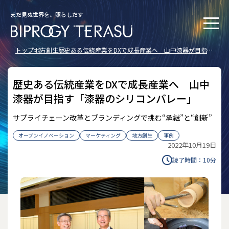
まだ見ぬ世界を、照らしだす
トップ
地方創生
歴史ある伝統産業をDXで成長産業へ 山中漆器が目指す
「漆器のシリコンバレー」
歴史ある伝統産業をDXで成長産業へ 山中
漆器が目指す「漆器のシリコンバレー」
サプライチェーン改革とブランディングで挑む“承継”と“創新”
オープンイノベーション
マーケティング
地方創生
事例
2022年10月19日
読了時間：
10
分