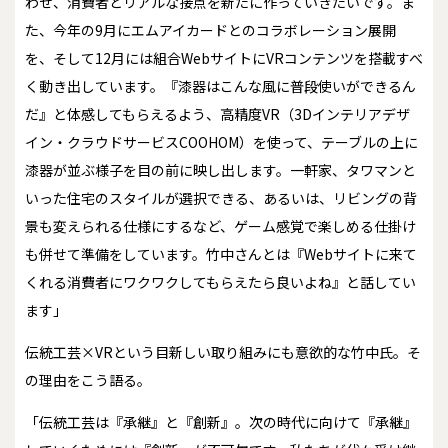
わせ、消費者とリアルな接点を新たに作っていきたいです。ま
た、今年の9月にエムアイカードとのコラボレーション展開
を、そして12月には組合WebサイトにVRコンテンツを搭載すべ
く動き出しています。『漆器はこんな風に普段使いができるん
だ』と体感してもらえるよう、高精度VR（3Dインテリアデザ
イン・クラウドサービスCOOHOM）を使って、テーブルの上に
漆器が並ぶ様子を目の前に映し出します。一軒家、タワマンと
いった住宅のスタイルが選択できる、あるいは、リビングの背
景も変えられる仕様にするなど、ゲーム感覚で楽しめる仕掛け
も併せて準備をしています。竹中さんとは『Webサイトに来て
くれる消費者にワクワクしてもらえたら良いよね』と話してい
ます」
伝統工芸×VRという目新しい取り組みにも意欲的な竹中氏。そ
の理由をこう語る。
「伝統工芸は『承継』と『創新』。次の時代に向けて『承継』