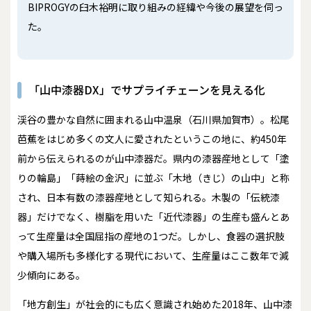
BIPROGYの臼木裕明に取り組みの経緯や今後の展望を伺っ
た。
「山中漆器DX」でサプライチェーンを見える化
渓谷の豊かな自然に囲まれる山中温泉（石川県加賀市）。松尾
芭蕉をはじめ多くの文人に愛されたというこの地に、約450年
前から伝えられるのが山中漆器だ。県内の漆器産地として「塗
りの輪島」「蒔絵の金沢」に並ぶ「木地（きじ）の山中」と称
され、日本有数の漆器産地として知られる。木製の「伝統漆
器」だけでなく、樹脂を用いた「近代漆器」の生産も盛んとあ
って生産量は全国屈指の産地の1つだ。しかし、食器の選択肢
や購入場所も多様化する現代において、生産量はここ数年で減
少傾向にある。
「地方創生」が社会的にも広く意識され始めた2018年、山中漆