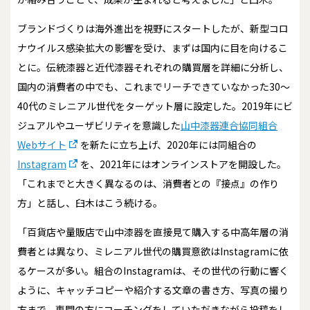
ブランドづくりは海外進出を視野にスタートしたが、新型コロ
ナウイルス感染拡大の影響を受け、まずは国内に目を向けるこ
とに。伝統漆器と近代漆器それぞれの購買層を詳細に分析し、
国内の消費者の中でも、これまでリーチできていなかった30～
40代のミレニアル世代をターゲット層に設定した。2019年にビ
ジュアルやユーザビリティを意識した
山中漆器連合協同組合
Webサイト
を新たに立ち上げ、2020年には同組合の
Instagram
を、2021年にはオンラインストアを開設した。
「これまでと大きく異なるのは、消費者との『接点』の作り
方」と話し、臼木はこう続ける。
「百貨店や量販店で山中漆器を直接見て購入する中高年層の消
費者とは異なり、ミレニアル世代の購買意欲はInstagramに依
るケースが多い。組合のInstagramは、その世代の行動に響く
ように、キャッチコピーや紹介する文章の書き方、写真の撮り
方まで、専門の方にコーチングをしていただきながら投稿をし