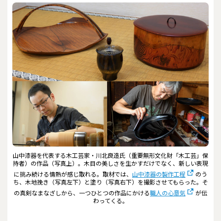
山中漆器を代表する木工芸家・川北良造氏（重要無形文化財「木工芸」保
持者）の作品（写真上）。木目の美しさを生かすだけでなく、新しい表現
に挑み続ける情熱が感じ取れる。取材では、
山中漆器の製作工程
のう
ち、木地挽き（写真左下）と塗り（写真右下）を撮影させてもらった。そ
の真剣なまなざしから、一つひとつの作品にかける
職人の心意気
が伝
わってくる。