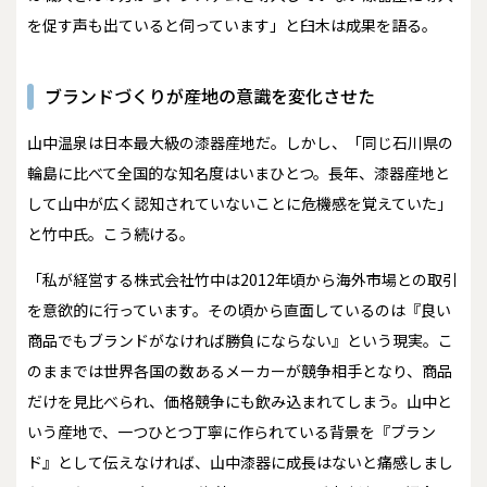
を促す声も出ていると伺っています」と臼木は成果を語る。
ブランドづくりが産地の意識を変化させた
山中温泉は日本最大級の漆器産地だ。しかし、「同じ石川県の
輪島に比べて全国的な知名度はいまひとつ。長年、漆器産地と
して山中が広く認知されていないことに危機感を覚えていた」
と竹中氏。こう続ける。
「私が経営する株式会社竹中は2012年頃から海外市場との取引
を意欲的に行っています。その頃から直面しているのは『良い
商品でもブランドがなければ勝負にならない』という現実。こ
のままでは世界各国の数あるメーカーが競争相手となり、商品
だけを見比べられ、価格競争にも飲み込まれてしまう。山中と
いう産地で、一つひとつ丁寧に作られている背景を『ブラン
ド』として伝えなければ、山中漆器に成長はないと痛感しまし