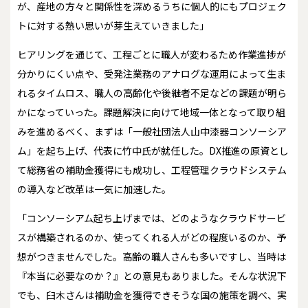
が、産地の方々と関係性を深めるうちに個人的にもプロジェク
トに対する熱い思いが芽生えていきました」
ヒアリングを通じて、工程ごとに職人が変わるため作業進捗が
分かりにくい点や、受発注業務のアナログな運用によって生ま
れるタイムロス、職人の高齢化や後継者不足などの課題が明ら
かになっていった。課題解決に向けて地域一体となって取り組
みを進めるべく、まずは「一般社団法人山中漆器コンソーシア
ム」を起ち上げ、代表に竹中氏が就任した。DX推進の原資とし
て総務省の補助金獲得にも成功し、工程管理クラウドシステム
の導入など改革は一気に加速した。
「コンソーシアム起ち上げまでは、どのようなクラウドサービ
スが構築されるのか、使ってくれる人がどの程度いるのか、予
想がつきませんでした。高齢の職人さんも多いですし、当時は
『本当に必要なのか？』との意見もありました。そんな状況下
でも、臼木さんは補助金を獲得できそうな国の施策を調べ、実