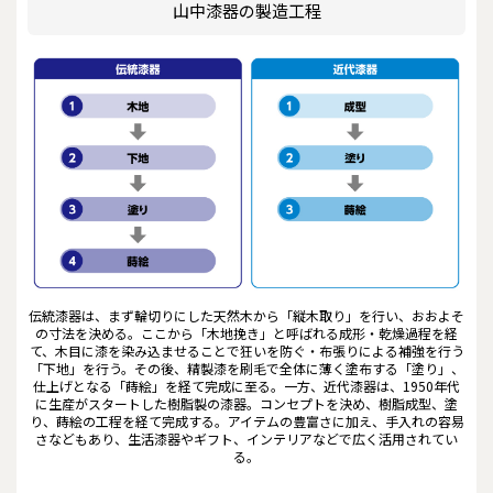
山中漆器の製造工程
伝統漆器は、まず輪切りにした天然木から「縦木取り」を行い、おおよそ
の寸法を決める。ここから「木地挽き」と呼ばれる成形・乾燥過程を経
て、木目に漆を染み込ませることで狂いを防ぐ・布張りによる補強を行う
「下地」を行う。その後、精製漆を刷毛で全体に薄く塗布する「塗り」、
仕上げとなる「蒔絵」を経て完成に至る。一方、近代漆器は、1950年代
に生産がスタートした樹脂製の漆器。コンセプトを決め、樹脂成型、塗
り、蒔絵の工程を経て完成する。アイテムの豊富さに加え、手入れの容易
さなどもあり、生活漆器やギフト、インテリアなどで広く活用されてい
る。