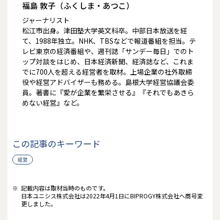
福島 敦子（ふくしま・あつこ）
ジャーナリスト
松江市出身。津田塾大学英文科卒。中部日本放送を経
て、1988年独立。NHK、TBSなどで報道番組を担当。テ
レビ東京の経済番組や、週刊誌「サンデー毎日」でのト
ップ対談をはじめ、日本経済新聞、経済誌など、これま
でに700人を超える経営者を取材。上場企業の社外取締
役や経営アドバイザーも務める。島根大学経営協議会委
員。著書に
『愛が企業を繁栄させる』『それでもあきら
めない経営』
など。
この記事のキーワード
経営
※
記載内容は取材当時のものです。
日本ユニシス株式会社は2022年4月1日にBIPROGY株式会社へ商号変
更しました。