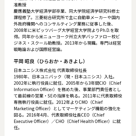
准教授
慶應義塾大学経済学部卒業、同大学院経済学研究科修士
課程修了。三菱総合研究所で主に自動車メーカーや国内
外政府機関へのコンサルティング業務に従事した後、
2008年に米ピッツバーグ大学経営大学院よりPh.D.を取
得。同年から米ニューヨーク州立大学バッファロー校ビ
ジネス・スクール助教授。2013年から現職。専門は経営
戦略論および国際経営論。
平岡 昭良（ひらおか・あきよし）
日本ユニシス株式会社 代表取締役社長
1980年、日本ユニバック（現・日本ユニシス）入社。
2002年に執行役員に就任、2005年から3年間CIO（Chief
Information Officer）を務めた後、事業部門責任者とし
て最前線の営業・SEの指揮を執る。2011年に代表取締役
専務執行役員に就任。2012年よりCMO（Chief
Marketing Officer）としてマーケティング機能の強化を
図る。2016年4月、代表取締役社長CEO（Chief
Executive Officer）／CHO（Chief Health Officer）に就
任。