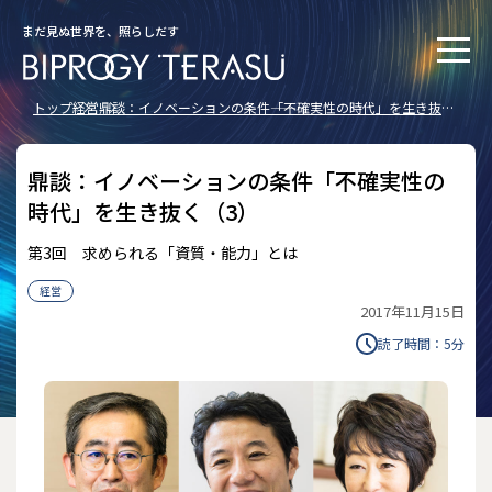
まだ見ぬ世界を、照らしだす
トップ
経営
鼎談：イノベーションの条件――「不確実性の時代」を生き抜く
（3）
鼎談：イノベーションの条件――「不確実性の
時代」を生き抜く（3）
第3回 求められる「資質・能力」とは
経営
2017年11月15日
読了時間：
5
分