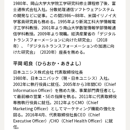
1980年、岡山大学大学院工学研究科修士課程修了後、富
士通株式会社入社。分散処理通信ソフトウェアシステム
の開発などに従事。この間1986～88年、米国イリノイ大
学客員研究員も務める。1995年より新潟工科大学情報電
子工学科教授、2001年より南山大学数理情報学部情報通
信学科教授。2009年より現職。経済産業省の「デジタル
トランスフォーメーションに向けた研究会」（2018
年）、「デジタルトランスフォーメーションの加速に向
けた研究会」（2020年）座長を務める。
平岡 昭良（ひらおか・あきよし）
日本ユニシス株式会社 代表取締役社長
1980年、日本ユニバック（現・日本ユニシス）入社。
2002年に執行役員に就任、2005年から3年間CIO（Chief
Information Officer）を務めた後、事業部門責任者とし
て最前線の営業・SEの指揮を執る。2011年に代表取締役
専務執行役員に就任。2012年よりCMO（Chief
Marketing Officer）としてマーケティング機能の強化を
図る。2016年4月、代表取締役社長CEO（Chief
Executive Officer）/CHO（Chief Health Officer）に就
任。