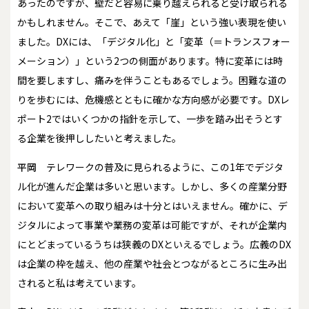
あったのですが、壁だと容易に乗り越えられると受け取られる
かもしれません。そこで、あえて「崖」という強い表現を使い
ました。DXには、「デジタル化」と「変革（＝トランスフォー
メーション）」という2つの側面があります。特に変革には時
間を要しますし、痛みを伴うこともあるでしょう。困難な道の
りを歩むには、危機感とともに確かな方向感が必要です。DXレ
ポート2ではいくつかの指針を示して、一歩を踏み出そうとす
る企業を後押ししたいと考えました。
平岡
テレワークの普及に見られるように、この1年でデジタ
ル化が進んだ企業は多いと思います。しかし、多くの産業分野
において変革への取り組みは十分とはいえません。確かに、デ
ジタルによって事業や業務の変革は可能ですが、それが企業内
にとどまっているうちは狭義のDXといえるでしょう。広義のDX
は企業の枠を越え、他の産業や社会とつながるところに生み出
されると私は考えています。