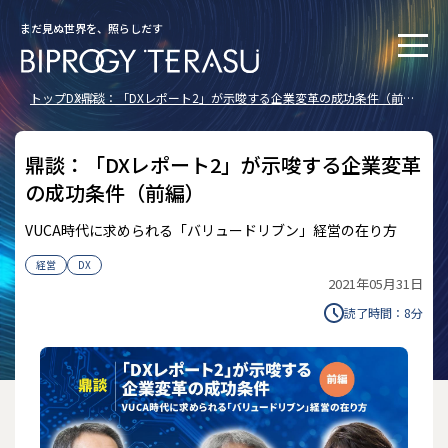
まだ見ぬ世界を、照らしだす
トップ
DX
鼎談：「DXレポート2」が示唆する企業変革の成功条件（前
編）
鼎談：「DXレポート2」が示唆する企業変革
の成功条件（前編）
VUCA時代に求められる「バリュードリブン」経営の在り方
経営
DX
2021年05月31日
読了時間：
8
分