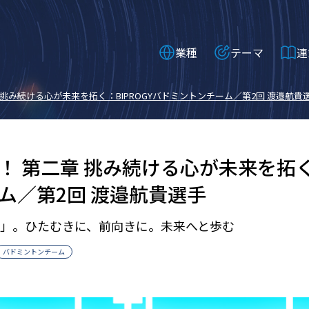
業種
テーマ
連
 第二章 挑み続ける心が未来を拓く：BIPROGYバドミントンチーム／第2回 渡邉航貴
ough！ 第二章 挑み続ける心が未来を拓
ム／第2回 渡邉航貴選手
」。ひたむきに、前向きに。未来へと歩む
バドミントンチーム