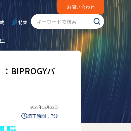
お問い合わせ
載
特集
選手
く：BIPROGYバ
2025年12月22日
読了時間：
7
分