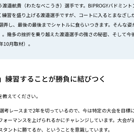
渡邉航貴（わたなべこうき）選手です。BIPROGYバドミン
く練習を盛り上げる渡邉選手ですが、コートに入るとまなざし
を翻弄し、最後の最後までシャトルに食らいつきます。そんな姿
」。幾多の挫折を乗り越えた渡邉選手の強さの秘密、そして今
年10月取材）。
」練習することが勝負に結びつく
標を教えてください。
代表選考レースまで2年を切っているので、今は特定の大会を目標
フォーマンスを上げられるかにチャレンジしています。大会が
スタントに勝てるか、ということを意識しています。