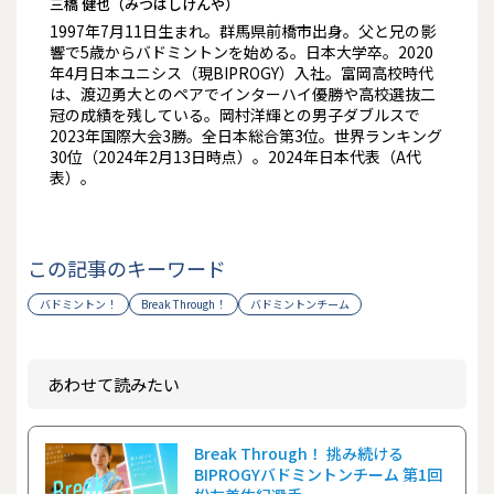
三橋 健也（みつはしけんや）
1997年7月11日生まれ。群馬県前橋市出身。父と兄の影
響で5歳からバドミントンを始める。日本大学卒。2020
年4月日本ユニシス（現BIPROGY）入社。富岡高校時代
は、渡辺勇大とのペアでインターハイ優勝や高校選抜二
冠の成績を残している。岡村洋輝との男子ダブルスで
2023年国際大会3勝。全日本総合第3位。世界ランキング
30位（2024年2月13日時点）。2024年日本代表（A代
表）。
この記事のキーワード
バドミントン！
Break Through！
バドミントンチーム
あわせて読みたい
Break Through！ 挑み続ける
BIPROGYバドミントンチーム 第1回