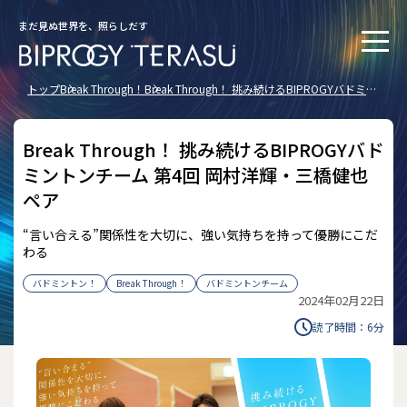
まだ見ぬ世界を、照らしだす
トップ
Break Through！
Break Through！ 挑み続けるBIPROGYバドミン
トンチーム 第4回 岡村洋輝・三橋健也ペア
Break Through！ 挑み続けるBIPROGYバド
ミントンチーム 第4回 岡村洋輝・三橋健也
ペア
“言い合える”関係性を大切に、強い気持ちを持って優勝にこだ
わる
バドミントン！
Break Through！
バドミントンチーム
2024年02月22日
読了時間：
6
分