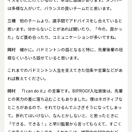
は多様な人がいて、バランスの良いチームだと思います。
三橋
他のチームより、選手間でアドバイスをし合えていると
思います。分からないことがあれば聞いたり、「今の、良かっ
た」など褒め合ったり、コミュニケーションが多いですね。
岡村
確かに。バドミントンの話となると特に、先輩後輩の垣
根なくいろいろ話せていると思います。
――これまでのバドミントン人生を支えてきた信条や言葉などがあ
れば教えてください。
岡村
『I can do it.』の言葉です。BIPROGY入社直後は、先輩
との実力の差に落ち込むこともありました。僕はネガティブな
ところがあるので、それでひるんでふさぎそうになってしまっ
て。折れてはいけない、なんとかしないと、と思ったときに
「できる、できる！」と早川監督から言ってもらえて、すごく
心の支えになったんです。それからは、練習中や試合中など、