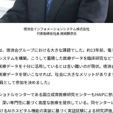
徳洲会インフォメーションシステム株式会社
代表取締役社長 尾﨑勝彦氏
は、徳洲会グループにおける大きな課題でした。約13年前、電
システムを構築。こうして蓄積した医療データを臨床研究など
医療データを十分に活用しているとは言い難いのが現状。徳洲
医療データを使いこなせれば、社会に大きなメリットがありま
合員として参加を決めました」
ショナルセンターである国立成育医療研究センターもHAIPに
深い専門性に基づく高度な医療を提供している。同センターはH
おけるAIホスピタル機能の実装に基づく実証試験による研究評