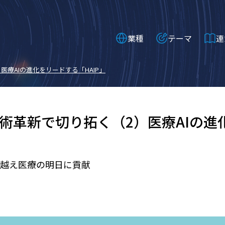
業種
テーマ
連
医療AIの進化をリードする「HAIP」
術革新で切り拓く（2）――医療AIの
越え医療の明日に貢献