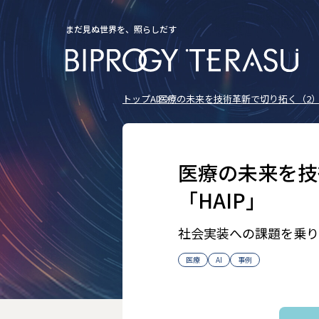
まだ見ぬ世界を、照らしだす
トップ
AI
医療の未来を技術革新で切り拓く（2）――
医療の未来を技
「HAIP」
社会実装への課題を乗り
医療
AI
事例