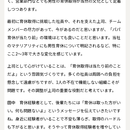
く、営業部門などでも男性の育休取得が当然の文化として定着
しつつあります。
最初に育休取得に挑戦した社員や、それを支えた上司、チーム
メンバーの尽力があって、今があるのだと思いますが、「パパ
育休が当たり前」の環境はとても良いことだと思います。当社
のマテリアリティにも男性育休について明記されるなど、特に
ここ2～3年で大きな変化を感じています。
上司として心がけていることは、「育休取得は当たり前のこと
だよ」という雰囲気づくりです。多くの社員は周囲への負担を
懸念して遠慮がちですが、1人の不在で機能しない組織こそが
問題です。その調整が上司の重要な役割だと考えています。
田中
育休経験者として、後輩たちには「育休は取った方がい
い。何も問題ないよ」というメッセージを伝えていきたいです
ね。身近に経験者がいることで不安も薄らぎ、取得のハードル
も下がると思います。そうやって育休取得経験者を増やしてい