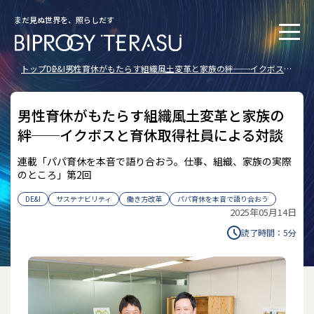
まだ見ぬ世界を、照らしだす
トップ
DE&I
男性育休がもたらす組織風土変革と家族の絆──イクボスと
育休取得社員による対談
男性育休がもたらす組織風土変革と家族の
絆──イクボスと育休取得社員による対談
連載「パパ育休を本音で語り合おう。仕事、組織、家族の実際
のところ」第2回
DE&I
サステナビリティ
働き方改革
パパ育休を本音で語り合おう
2025年05月14日
読了時間：
5
分