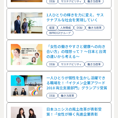
DE&I
サステナビリティ
働き方改革
1人ひとりの輝きを力に変え、サス
テナブルな社会を実現していく
経営
人財育成
DE&I
働き方改革
BIPROGYグループ
「女性の働きやすさと健康への向き
合い方」の理想って？ ～日本と台湾
の違いから考える～
DE&I
サステナビリティ
働き方改革
一人ひとりが個性を生かし活躍でき
る職場を！――「イクメン企業アワード
2018 両立支援部門」グランプリ受賞
DE&I
働き方改革
日本ユニシスの風土改革が表彰受
賞！――「女性が輝く先進企業表彰