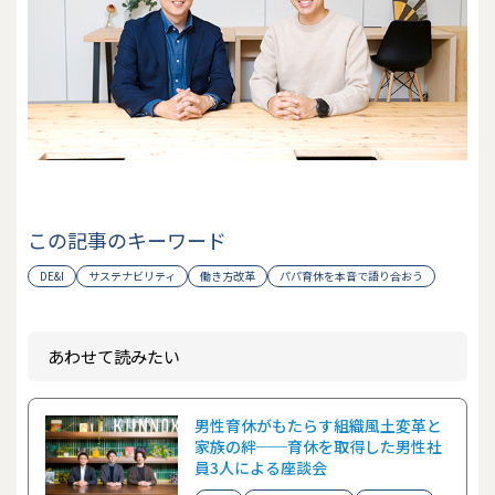
この記事のキーワード
DE&I
サステナビリティ
働き方改革
パパ育休を本音で語り合おう
あわせて読みたい
男性育休がもたらす組織風土変革と
家族の絆──育休を取得した男性社
員3人による座談会