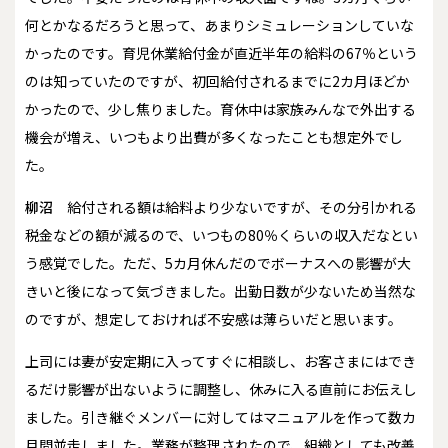
何とかなるだろうと思って、あまりシミュレーションしていな
かったのです。育児休業給付金が直近半年の給料の67％という
のは知っていたのですが、初回給付されるまでに2カ月ほどか
かったので、少し焦りました。育休中は家族みんなで外出する
機会が増え、いつもより出費が多くなったことも想定外でし
た。
柳沼
給付される額は給料より少ないですが、その分引かれる
税金などの額が減るので、いつもの80％くらいの収入だなとい
う感覚でした。ただ、5カ月休んだのでボーナスへの影響が大
きいと後になって気づきました。出勤日数が少ないため当然な
のですが、想定しておければ不安感は薄らいだと思います。
上司には妻が安定期に入ってすぐに相談し、お客さまにはでき
るだけ影響が出ないように調整し、休みに入る直前にお伝えし
ました。引き継ぐメンバーに対してはマニュアルを作って数カ
月間並走しました。業務が整理されたので、組織としても改善