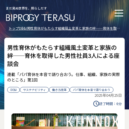
まだ見ぬ世界を、照らしだす
トップ
DE&I
男性育休がもたらす組織風土変革と家族の絆──育休を取得
した男性社員3人による座談会
男性育休がもたらす組織風土変革と家族の
絆──育休を取得した男性社員3人による座
談会
連載「パパ育休を本音で語り合おう。仕事、組織、家族の実際
のところ」第1回
DE&I
サステナビリティ
働き方改革
パパ育休を本音で語り合おう
2025年04月25日
読了時間：
6
分