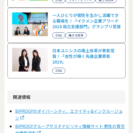
一人ひとりが個性を生かし活躍でき
る職場を！――「イクメン企業アワード
2018 両立支援部門」グランプリ受賞
DE&I
働き方改革
日本ユニシスの風土改革が表彰受
賞！――「女性が輝く先進企業表彰
2019」
DE&I
関連情報
BIPROGYのダイバーシティ、エクイティ&インクルージョ
ン
BIPROGYグループサステナビリティ情報サイト 男性の育児
休業取得率