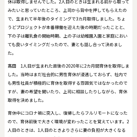
休は取得しませんでした。2人目のときは生まれる前から取って
みたいと思っていたところ、上司から背中を押してもらえたの
で、生まれて半年後のタイミングで3カ月取得しました。ちょ
うどプロジェクトが本番稼働を迎えた後の時期だったことと、
下の子は離乳食の開始時期、上の子は幼稚園入園と家庭におい
ても良いタイミングだったので、妻とも話し合って決めまし
た。
高田
1人目が生まれた直後の2020年に2カ月間育休を取得しま
した。当時はまだ社会的に男性育休が浸透しておらず、社内で
も男性社員が積極的に育休を取得する雰囲気ではなかったので
すが、妻の希望を聞いたり、上司に相談したりしながら、育休
取得を決めました。
育休中にコロナ禍に突入し、復帰したらフルリモートになった
ので、育休前後で大きく環境が変わったことを覚えています。2
人目のときは、1人目のときよりさらに妻の負担が大きくなる