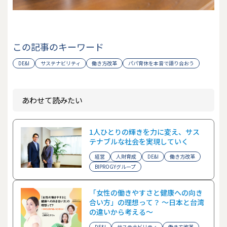
この記事のキーワード
DE&I
サステナビリティ
働き方改革
パパ育休を本音で語り合おう
あわせて読みたい
1人ひとりの輝きを力に変え、サス
テナブルな社会を実現していく
経営
人財育成
DE&I
働き方改革
BIPROGYグループ
「女性の働きやすさと健康への向き
合い方」の理想って？ ～日本と台湾
の違いから考える～
DE&I
サステナビリティ
働き方改革