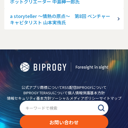
ボットクリエーター 中島紳一郎氏
a storyteller ～情熱の原点～ 第8回 ベンチャー
キャピタリスト 山本実侑氏
公式アプリ
商標について
RSS配信
BIPROGYについて
BIPROGY TERASUについて
個人情報保護基本方針
情報セキュリティ基本方針
ソーシャルメディアポリシー
サイトマップ
お問い合わせ