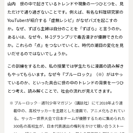
山内
世の中で起きているトレンドや現象の一つひとつを、見
ただけで通り過ぎないことです。例えば、有名な料理研究家の
YouTuberが紹介する「虚無レシピ」がなぜバズを起こすの
か。なぜ、ずぼら主婦は自分のことを「ずぼら」と言うのか。
あるいは、なぜ今、M-1グランプリで毒舌漫才が優勝できたの
か。これらの「点」をつないでいくと、時代の潮目の変化を見
いだせるのではないでしょうか。
この訓練をするため、私の授業では学生たちに漫画の読み解き
もやってもらいます。なぜ今『ブルーロック』（※）がはやっ
ているのか、といった具合に世の中のトレンドの背景を一つひ
とつ考え、読み解くことで、社会の流れが見えてきます。
※ ブルーロック…週刊少年マガジン（講談社）にて2018年より連
載中の、高校サッカーを主題とした漫画で、アニメ化もされてい
る。サッカー世界大会で日本チームが優勝するために集められた
300名の高校生が、日本代表選出の権利をかけて競い合うストー