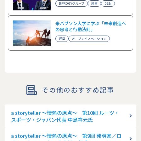
BIPROGYグループ
経営
DE&I
米バブソン大学に学ぶ「未来創造へ
の思考と行動法則」
経営
オープンイノベーション
その他のおすすめ記事
a storyteller ～情熱の原点～ 第10回 ルーツ・
スポーツ・ジャパン代表 中島祥元氏
a storyteller ～情熱の原点～ 第9回 発明家／ロ