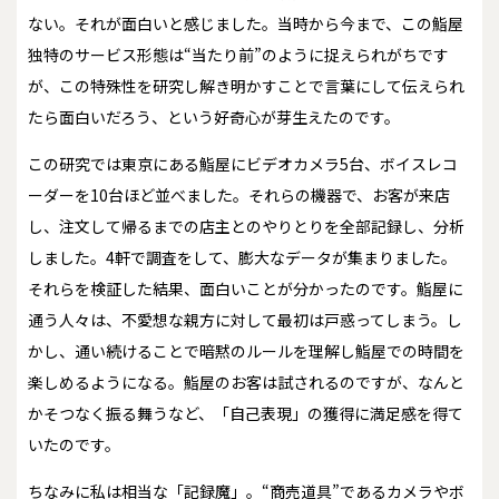
ない。それが面白いと感じました。当時から今まで、この鮨屋
独特のサービス形態は“当たり前”のように捉えられがちです
が、この特殊性を研究し解き明かすことで言葉にして伝えられ
たら面白いだろう、という好奇心が芽生えたのです。
この研究では東京にある鮨屋にビデオカメラ5台、ボイスレコ
ーダーを10台ほど並べました。それらの機器で、お客が来店
し、注文して帰るまでの店主とのやりとりを全部記録し、分析
しました。4軒で調査をして、膨大なデータが集まりました。
それらを検証した結果、面白いことが分かったのです。鮨屋に
通う人々は、不愛想な親方に対して最初は戸惑ってしまう。し
かし、通い続けることで暗黙のルールを理解し鮨屋での時間を
楽しめるようになる。鮨屋のお客は試されるのですが、なんと
かそつなく振る舞うなど、「自己表現」の獲得に満足感を得て
いたのです。
ちなみに私は相当な「記録魔」。“商売道具”であるカメラやボ