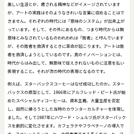
美しい生活とか、癒される精神などがイメージされています
が、アートの実践はそのようなきれいな言葉に収めることはで
きません。それぞれの時代には「意味のシステム」が出来上が
っています。そして、その外にあるもの、つまり時代からは無
意味とみなされているもの――われわれは「敗者」と呼んでいます
が、その敗者を救済するときに革命が起こります。アートは敗
者を救済しようとしているのです。真のイノベーションとは、
時代からはみ出して、無意味で捉えきれないものに注意を払い
表現すること。それが次の時代の表現となるのです。
例えば、スターバックスコーヒーはなぜ成功したのか。スター
バックスの原型として、1966年にアルフレッド・ピート氏が始
めたスペシャルティコーヒーは、資本主義、大量生産を否定
し、自然に帰ろうとした当時のカウンターカルチャーを体現し
ました。そして1987年にハワード・シュルツ氏がスターバック
スを劇的に変化させます。カフェラテやフラペチーノの導入で
す。スペシャルティコーヒーの信奉者である多くのコーヒーフ