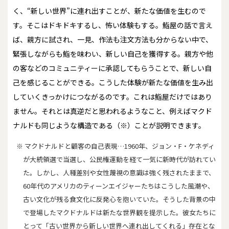
く、“新しい世界”に連れ出すことが、新たな価値を生むので
す。そこはドキドキするし、怖い体験もする。鮨屋の話で言え
ば、親方に試され、一見、作法も注文方法も分からない中で、
緊張しながらも鮨を味わい、新しい自己を獲得する。親方や他
の客などのコミュニティーに承認してもらうことで、新しい自
己を感じることができる。こうした体験が新たな価値を生み出
していくきっかけにつながるのです。これは鮨屋だけではあり
ません。それとは真逆だと思われるようなこと、例えばマクド
ナルドも同じような構造である（※）ことが説明できます。
※ マクドナルドと顧客の自己表現…1960年、ジョン・F・ケネディ
が大統領選で当選し、公民権運動を経て一気に新時代が訪れてい
た。しかし、人種差別や女性蔑視の意識は強く残されたままで、
60年代のアメリカのティーンエイジャーたちはこうした風潮や、
古い文化が残る食文化に反発心を抱いていた。そうした背景の中
で登場したマクドナルドは新たな世界観を提示した。彼女たちに
とって「古い世界から新しい世界へ連れ出してくれる」存在とな