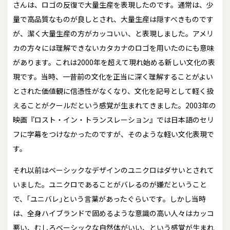
さんは、ロゴの反復で大量生産を表現したのです。通常は、少
量で高品質なものが良しとされ、大量生産は隠すべきものです
が、潔く大量生産の方がカッコいい、と表現しました。アメリ
カの方々には理解できないカタカナのロゴを用いたのにも意味
があります。これは2000年を超えて現れ始める新しい文化の表
現です。当時、一昔前の文化を正当に深く理解することがよい
とされた価値観に信憑性がなくなり、文化を記号として軽く扱
えることがクールだという感覚が生まれてきました。2003年の
映画『ロスト・イン・トランスレーション』では日本語のセリ
フに字幕をつけなかったのですが、そのような軽い文化表現で
す。
それ以前はベーシックなデザインのユニクロはダサいとされて
いました。ユニクロであることがバレるのが嫌だということ
で、｢ユニバレ｣という言葉があったぐらいです。しかし当時
は、全身ハイブランドで固めるような意識の高い人々はカッコ
悪い、むしろベーシックな自然体がいい、という感覚が生まれ