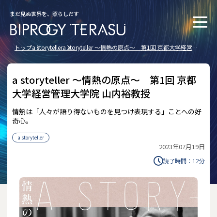
まだ見ぬ世界を、照らしだす
トップ
a storyteller
a storyteller ～情熱の原点～ 第1回 京都大学経営管
理大学院 山内裕教授
a storyteller ～情熱の原点～ 第1回 京都
大学経営管理大学院 山内裕教授
情熱は「人々が語り得ないものを見つけ表現する」ことへの好
奇心。
a storyteller
2023年07月19日
読了時間：
12
分