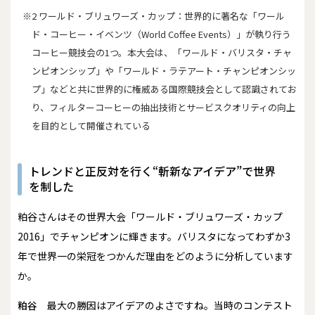
※2 ワールド・ブリュワーズ・カップ：世界的に著名な「ワール
ド・コーヒー・イベンツ（World Coffee Events）」が執り行う
コーヒー競技会の1つ。本大会は、「ワールド・バリスタ・チャ
ンピオンシップ」や「ワールド・ラテアート・チャンピオンシッ
プ」などと共に世界的に権威ある国際競技会として認識されてお
り、フィルターコーヒーの抽出技術とサービスクオリティの向上
を目的として開催されている
トレンドと正反対を行く“斬新なアイデア”で世界
を制した
――粕谷さんはその世界大会「ワールド・ブリュワーズ・カップ
2016」でチャンピオンに輝きます。バリスタになってわずか3
年で世界一の栄冠をつかんだ理由をどのように分析しています
か。
粕谷
最大の勝因はアイデアのよさですね。当時のコンテスト