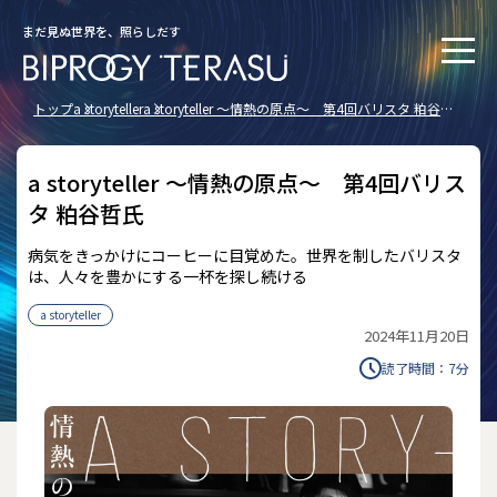
まだ見ぬ世界を、照らしだす
トップ
a storyteller
a storyteller ～情熱の原点～ 第4回バリスタ 粕谷哲
氏
a storyteller ～情熱の原点～ 第4回バリス
タ 粕谷哲氏
病気をきっかけにコーヒーに目覚めた。世界を制したバリスタ
は、人々を豊かにする一杯を探し続ける
a storyteller
2024年11月20日
読了時間：
7
分