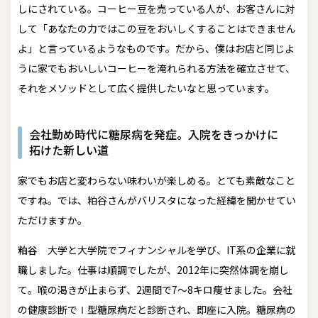
しにされている。コーヒー豆を売っている人が、お客さんに対
して「あなたの力ではこの豆をおいしくすることはできません
よ」と言っているようなものです。だから、僕はお店と同じよ
うに家でもおいしいコーヒーを淹れられる方法を確立させて、
それをメソッドとして広く提供したいなと思っています。
会社勤め時代に糖尿病を発症。入院をきっかけに
拓けた新しい道
――家でもお店と変わらない味わいが楽しめる。とても素敵なこと
ですね。では、粕谷さんがバリスタになった経緯を聞かせてい
ただけますか。
粕谷
大学と大学院でフィナンシャルを学び、IT系の企業に就
職しました。仕事は順調でしたが、2012年に突然体調を崩し
て。喉の渇きが止まらず、2週間で7～8キロ痩せました。会社
の健康診断でⅠ型糖尿病だと診断され、即座に入院。糖尿病の