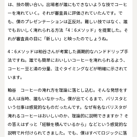
は、技の競い合い。出場者が誰にもできないような技でコーヒ
ーを淹れていく。それが審査員に評価されていたんです。で
も、僕のプレゼンテーションは正反対。難しい技ではなく、誰
でもおいしく淹れられる方法「4：6メソッド」を提案した。そ
れが審査員の目に「新しい」と映ったのでしょうね。
――4：6メソッドは粕谷さんが考案した画期的なハンドドリップ手
法ですね。誰でも簡単においしいコーヒーを淹れられるよう、
コーヒー豆と湯の分量、注ぐタイミングなどが明確に示されて
います。
粕谷
コーヒーの淹れ方を理論に落とし込む。そんな発想をす
る人は当時、誰もいなかった。僕が出てくるまで、バリスタと
いう仕事は感覚的なものだったんです。なぜ有名なバリスタが
淹れるコーヒーはおいしいのか、理論的に説明できますか？ そ
の答えはずっと「経験を積んでいるから」などという感覚的な
説明で片付けられてきました。でも、僕はすべてロジックに落