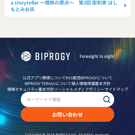
a storyteller ～情熱の原点～ 第3回 彫刻家 はし
もとみお氏
公式アプリ
商標について
RSS配信
BIPROGYについて
BIPROGY TERASUについて
個人情報保護基本方針
情報セキュリティ基本方針
ソーシャルメディアポリシー
サイトマップ
お問い合わせ
Copyright ©
2026
BIPROGY Inc. All rights reserved.