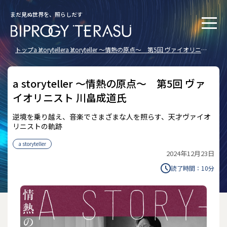
まだ見ぬ世界を、照らしだす
トップ
a storyteller
a storyteller ～情熱の原点～ 第5回 ヴァイオリニス
ト 川畠成道氏
a storyteller ～情熱の原点～ 第5回 ヴァ
イオリニスト 川畠成道氏
逆境を乗り越え、音楽でさまざまな人を照らす、天才ヴァイオ
リニストの軌跡
a storyteller
2024年12月23日
読了時間：
10
分