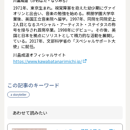
川畠成道（かわばた・なりみち）
1971年、東京生まれ。視覚障害を抱えた幼少期にヴァイ
オリンと出会い、音楽の勉強を始める。桐朋学園大学卒
業後、英国王立音楽院へ留学。1997年、同院を同院史上
2人目となるスペシャル・アーティスト・ステイタスの称
号を授与され首席卒業。1998年にデビュー。その後、英
国と日本を拠点にソリストとして精力的な活動を展開し
ている。2017年、文部科学省の「スペシャルサポート大
使」に就任。
川畠成道オフィシャルサイト
https://www.kawabatanarimichi.jp/
この記事のキーワード
a storyteller
あわせて読みたい