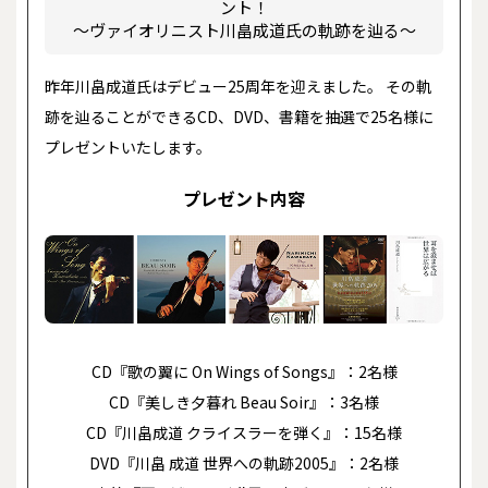
ント！
～ヴァイオリニスト川畠成道氏の軌跡を辿る～
昨年川畠成道氏はデビュー25周年を迎えました。
その軌
跡を辿ることができるCD、DVD、書籍を抽選で25名様に
プレゼントいたします。
プレゼント内容
CD『歌の翼に On Wings of Songs』：2名様
CD『美しき夕暮れ Beau Soir』：3名様
CD『川畠成道 クライスラーを弾く』：15名様
DVD『川畠 成道 世界への軌跡2005』：2名様