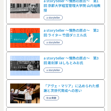
a storyteller ～情熱の原点～ 第1
回 京都大学経営管理大学院 山内裕教
授
a storyteller
a storyteller ～情熱の原点～ 第2
回 ライター 竹田ダニエル氏
a storyteller
a storyteller ～情熱の原点～ 第3
回 彫刻家 はしもとみお氏
a storyteller
「アヴェ・マリア」に込められた感
謝と次世代育成への思い
社会貢献