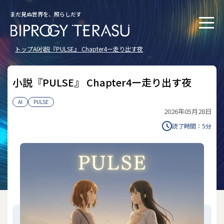
まだ見ぬ世界を、照らしだす
トップ
AI
小説『PULSE』 Chapter4ー走り出す夜
小説『PULSE』 Chapter4ー走り出す夜
AI
PULSE
2026年05月28日
読了時間：
5
分