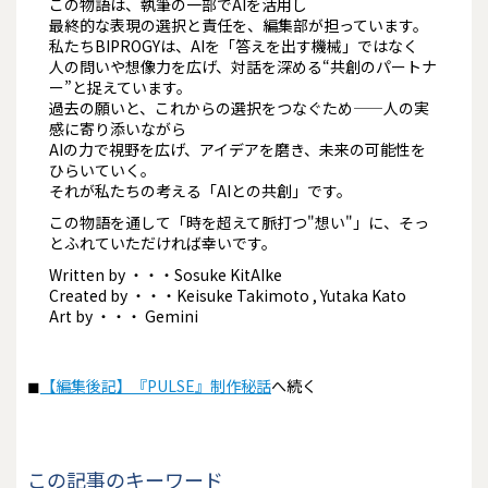
この物語は、執筆の一部でAIを活用し
最終的な表現の選択と責任を、編集部が担っています。
私たちBIPROGYは、AIを「答えを出す機械」ではなく
人の問いや想像力を広げ、対話を深める“共創のパートナ
ー”と捉えています。
過去の願いと、これからの選択をつなぐため——人の実
感に寄り添いながら
AIの力で視野を広げ、アイデアを磨き、未来の可能性を
ひらいていく。
それが私たちの考える「AIとの共創」です。
この物語を通して「時を超えて脈打つ"想い"」に、そっ
とふれていただければ幸いです。
Written by ・・・Sosuke KitAIke
Created by ・・・Keisuke Takimoto , Yutaka Kato
Art by ・・・ Gemini
◼︎
【編集後記】『PULSE』制作秘話
へ続く
この記事のキーワード