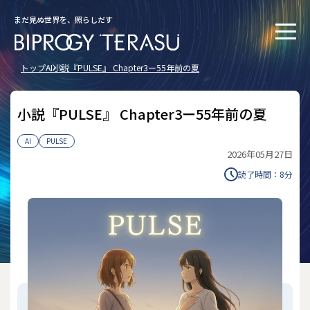
まだ見ぬ世界を、照らしだす
トップ
AI
小説『PULSE』 Chapter3ー55年前の夏
小説『PULSE』 Chapter3ー55年前の夏
AI
PULSE
2026年05月27日
読了時間：
8
分