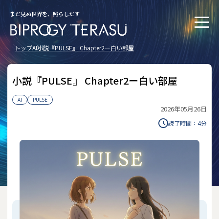
まだ見ぬ世界を、照らしだす
トップ
AI
小説『PULSE』 Chapter2ー白い部屋
小説『PULSE』 Chapter2ー白い部屋
AI
PULSE
2026年05月26日
読了時間：
4
分