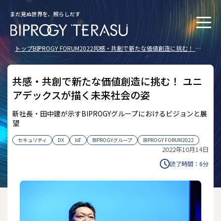
まだ見ぬ世界を、照らしだす
トップ
BIPROGY FORUM2022
共感・共創で新たな価値創造に挑む！ ユ
ニアデックスが描く未来社会の姿
共感・共創で新たな価値創造に挑む！ ユニ
アデックスが描く未来社会の姿
新社長・田中建が示すBIPROGYグループにおけるビジョンと展
望
セキュリティ
DX
IoT
BIPROGYグループ
BIPROGY FORUM2022
2022年10月14日
読了時間：
6
分