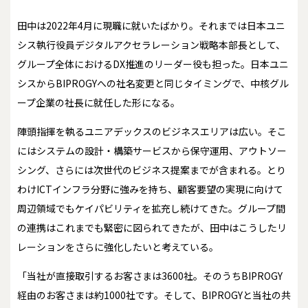
田中は2022年4月に現職に就いたばかり。それまでは日本ユニ
シス執行役員デジタルアクセラレーション戦略本部長として、
グループ全体におけるDX推進のリーダー役も担った。日本ユニ
シスからBIPROGYへの社名変更と同じタイミングで、中核グル
ープ企業の社長に就任した形になる。
陣頭指揮を執るユニアデックスのビジネスエリアは広い。そこ
にはシステムの設計・構築サービスから保守運用、アウトソー
シング、さらには次世代のビジネス提案までが含まれる。とり
わけICTインフラ分野に強みを持ち、顧客要望の実現に向けて
周辺領域でもケイパビリティを拡充し続けてきた。グループ間
の連携はこれまでも緊密に図られてきたが、田中はこうしたリ
レーションをさらに強化したいと考えている。
「当社が直接取引するお客さまは3600社。そのうちBIPROGY
経由のお客さまは約1000社です。そして、BIPROGYと当社の共