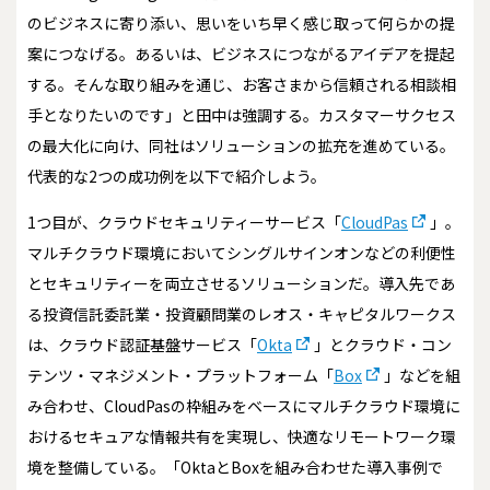
のビジネスに寄り添い、思いをいち早く感じ取って何らかの提
案につなげる。あるいは、ビジネスにつながるアイデアを提起
する。そんな取り組みを通じ、お客さまから信頼される相談相
手となりたいのです」と田中は強調する。カスタマーサクセス
の最大化に向け、同社はソリューションの拡充を進めている。
代表的な2つの成功例を以下で紹介しよう。
1つ目が、クラウドセキュリティーサービス「
CloudPas
」。
マルチクラウド環境においてシングルサインオンなどの利便性
とセキュリティーを両立させるソリューションだ。導入先であ
る投資信託委託業・投資顧問業のレオス・キャピタルワークス
は、クラウド認証基盤サービス「
Okta
」とクラウド・コン
テンツ・マネジメント・プラットフォーム「
Box
」などを組
み合わせ、CloudPasの枠組みをベースにマルチクラウド環境に
おけるセキュアな情報共有を実現し、快適なリモートワーク環
境を整備している。「OktaとBoxを組み合わせた導入事例で