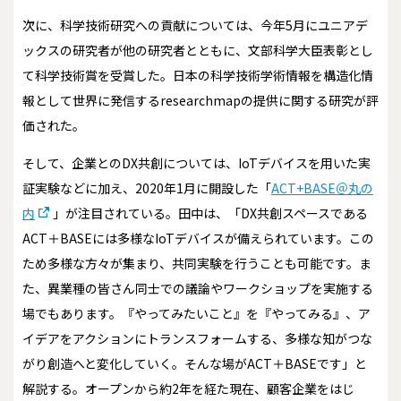
次に、科学技術研究への貢献については、今年5月にユニアデ
ックスの研究者が他の研究者とともに、文部科学大臣表彰とし
て科学技術賞を受賞した。日本の科学技術学術情報を構造化情
報として世界に発信するresearchmapの提供に関する研究が評
価された。
そして、企業とのDX共創については、IoTデバイスを用いた実
証実験などに加え、2020年1月に開設した「
ACT+BASE＠丸の
内
」が注目されている。田中は、「DX共創スペースである
ACT＋BASEには多様なIoTデバイスが備えられています。この
ため多様な方々が集まり、共同実験を行うことも可能です。ま
た、異業種の皆さん同士での議論やワークショップを実施する
場でもあります。『やってみたいこと』を『やってみる』、ア
イデアをアクションにトランスフォームする、多様な知がつな
がり創造へと変化していく。そんな場がACT＋BASEです」と
解説する。オープンから約2年を経た現在、顧客企業をはじ