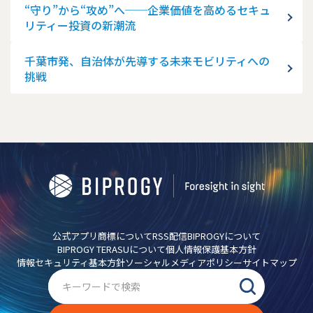
“守り”から“攻め”へ──企業価値を高めるセキュ
リティー投資の新潮流
千葉市発、自治体が先導する未来モビリティへの
挑戦
公式アプリ
商標について
RSS配信
BIPROGYについて
BIPROGY TERASUについて
個人情報保護基本方針
情報セキュリティ基本方針
ソーシャルメディアポリシー
サイトマップ