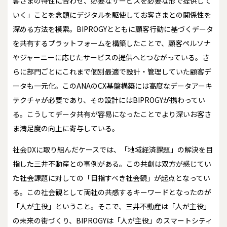
客さまの特性に合わせ、必要なサービスを必要な形で提供して
いく」ことを念頭にデジタルを駆使してお客さまとの関係性を
深める方法を模索。BIPROGYとともに顧客行動に基づくデータ
を共有するプラットフォームを構築したことで、顧客ペルソナ
やジャーニーに応じたサービスの提供へとつながっている。さ
らに部門ごとにこれまで個別最適で設計・管理していた顧客デ
ータも一元化。このANAのCX基盤構築には高度なデータアーキ
テクチャが必要であり、その設計にはBIPROGYが携わってい
る。こうしてデータ共有が容易になったことでより深いお客さ
ま満足度の向上に寄与している。
社会DXに取り組んだケースでは、「地域経済課題」の解決を目
指した三井不動産との事例がある。この共創は双方が感じてい
た社会課題に対しての「目指すべき社会観」が起点となってい
る。この社会観として両社の共感するキーワードとなったのが
「人が主役」ということ。そこで、三井不動産は「人が主役」
の未来の街づくり、BIPROGYは「人が主役」のスマートシティ