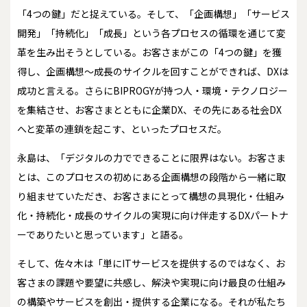
「4つの鍵」だと捉えている。そして、「企画構想」「サービス
開発」「持続化」「成長」という各プロセスの循環を通じて変
革を生み出そうとしている。お客さまがこの「4つの鍵」を獲
得し、企画構想～成長のサイクルを回すことができれば、DXは
成功と言える。さらにBIPROGYが持つ人・環境・テクノロジー
を集結させ、お客さまとともに企業DX、その先にある社会DX
へと変革の連鎖を起こす、といったプロセスだ。
永島は、「デジタルの力でできることに限界はない。お客さま
とは、このプロセスの初めにある企画構想の段階から一緒に取
り組ませていただき、お客さまにとって構想の具現化・仕組み
化・持続化・成長のサイクルの実現に向け伴走するDXパートナ
ーでありたいと思っています」と語る。
そして、佐々木は「単にITサービスを提供するのではなく、お
客さまの課題や要望に共感し、解決や実現に向け最良の仕組み
の構築やサービスを創出・提供する企業になる。それが私たち