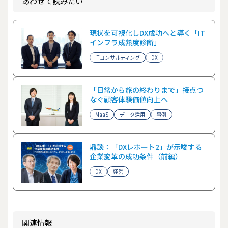
あわせて読みたい
現状を可視化しDX成功へと導く「IT
インフラ成熟度診断」
ITコンサルティング
DX
「日常から旅の終わりまで」接点つ
なぐ顧客体験価値向上へ
MaaS
データ活用
事例
鼎談：「DXレポート2」が示唆する
企業変革の成功条件（前編）
DX
経営
関連情報