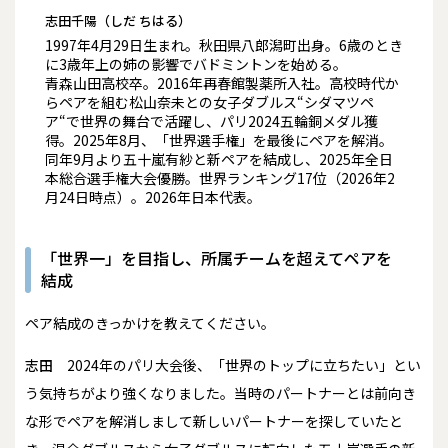
志田千陽（しだ ちはる）
1997年4月29日生まれ。秋田県八郎潟町出身。6歳のとき
に3歳年上の姉の影響でバドミントンを始める。
青森山田高校卒。2016年再春館製薬所入社。高校時代か
らペアを組む松山奈未との女子ダブルス“シダマツペ
ア“で世界の舞台で活躍し、パリ2024五輪銅メダル獲
得。2025年8月、「世界選手権」を最後にペアを解消。
同年9月より五十嵐有紗と新ペアを結成し、2025年全日
本総合選手権大会優勝。世界ランキング17位（2026年2
月24日時点）。2026年日本代表。
「世界一」を目指し、所属チームを超えてペアを
結成
――ペア結成のきっかけを教えてください。
志田
2024年のパリ大会後、「世界のトップに立ちたい」とい
う気持ちがより強くなりました。当時のパートナーとは前向き
な形でペアを解消しまして新しいパートナーを探していたと