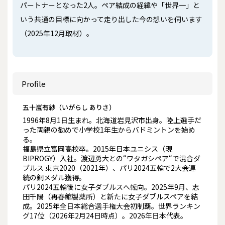
パートナーとなった2人。ペア結成の経緯や「世界一」と
いう共通の目標に向かって走り出した今の想いを伺います
（2025年12月取材）。
Profile
五十嵐有紗（いがらし ありさ）
1996年8月1日生まれ。北海道岩見沢市出身。陸上選手だ
った両親の勧めで小学校1年生からバドミントンを始め
る。
福島県立富岡高校卒。2015年日本ユニシス（現
BIPROGY）入社。渡辺勇大との“ワタガシペア“で混合ダ
ブルス 東京2020（2021年）、パリ2024五輪で2大会連
続の銅メダル獲得。
パリ2024五輪後に女子ダブルスへ転向。2025年9月、志
田千陽（再春館製薬所）と新たに女子ダブルスペアを結
成。2025年全日本総合選手権大会初制覇。世界ランキン
グ17位（2026年2月24日時点）。2026年日本代表。