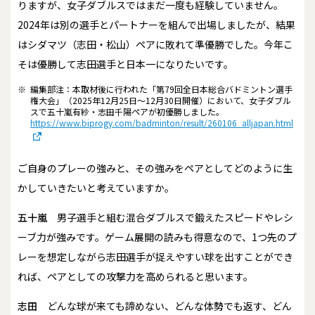
りますが、女子ダブルスではまだ一度も経験していません。
2024年は別の選手とパートナーを組んで出場しましたが、結果
はシダマツ（志田・松山）ペアに敗れて準優勝でした。今年こ
そは優勝して志田選手と日本一になりたいです。
※
編集部注：本取材後に行われた「第79回全日本総合バドミントン選手
権大会」（2025年12月25日～12月30日開催）において、女子ダブル
スで五十嵐有紗・志田千陽ペアが初優勝しました。
https://www.biprogy.com/badminton/result/260106_alljapan.html
――ご自身のプレーの強みと、その強みをペアとしてどのように生
かしていきたいと考えていますか。
五十嵐
男子選手と組む混合ダブルスで鍛えたスピードやレシ
ーブ力が強みです。ゲーム展開の読みも得意なので、1つ先のプ
レーを想定しながら志田選手が捉えやすい球を出すことができ
れば、ペアとしての攻撃力を高められると思います。
志田
どんな球が来ても諦めない、どんな体勢でも返す、どん