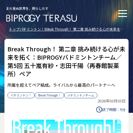
まだ見ぬ世界を、照らしだす
トップ
バドミントン！
Break Through！ 第二章 挑み続ける心が未来を拓
く：BIPROGYバドミントンチーム／第5回 五十嵐
有紗・志田千陽（再春館製薬所）ペア
Break Through！ 第二章 挑み続ける心が未
来を拓く：BIPROGYバドミントンチーム／
第5回 五十嵐有紗・志田千陽（再春館製薬
所）ペア
所属を超えてペア結成。ライバルから最高のパートナーへ
バドミントン！
Break Through！
バドミントンチーム
2026年03月03日
読了時間：
9
分