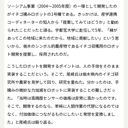
ソーシアム事業（2004～2005年度）の一環として開発したの
がイチゴ摘みロボットの1号機である。きっかけは、産学連携
コーディネーターの知人から「提案してみてはどうか」と勧め
られたことだったと語る。宇都宮大学に赴任して5年、「縁が
あってこの地域に来たのだから、地域に貢献したい」という思
いから、栃木のシンボル的農産物であるイチゴ収穫用のロボッ
ト開発を提案し、採用されたのだ。
こうしたロボットを開発するポイントは、人の手技をそのまま
実装することだという。そこで、尾崎氏は栃木県内のイチゴ研
究所や農家を見学して回り、研究を重ねた。分かったのは、手
摘みの微妙な力加減をロボットに実装することの難しさだっ
た。「当時は高精度センサーの価格は非常に高かったのです。
そこで、開発するのなら、単純に人間作業の代替になるのでは
なく、付加価値につながるものにしたいと発想を変換しまし
た」と尾崎氏は振り返る。