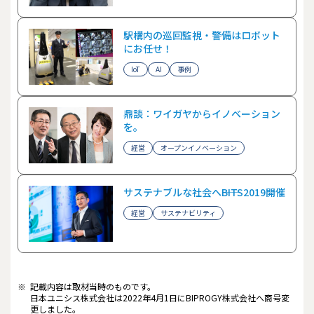
駅構内の巡回監視・警備はロボット
にお任せ！
IoT
AI
事例
鼎談：ワイガヤからイノベーション
を。
経営
オープンイノベーション
サステナブルな社会へ――BITS2019開催
経営
サステナビリティ
※
記載内容は取材当時のものです。
日本ユニシス株式会社は2022年4月1日にBIPROGY株式会社へ商号変
更しました。