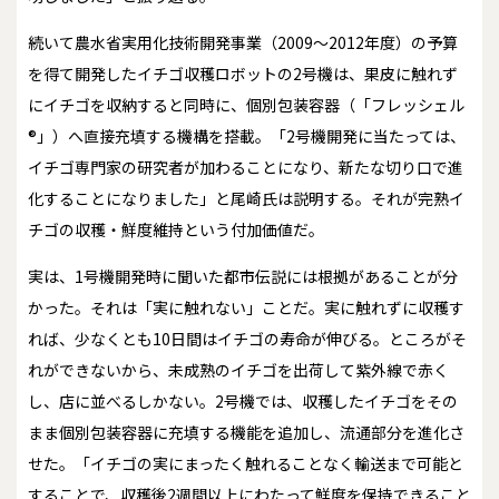
続いて農水省実用化技術開発事業（2009～2012年度）の予算
を得て開発したイチゴ収穫ロボットの2号機は、果皮に触れず
にイチゴを収納すると同時に、個別包装容器（「フレッシェル
®」）へ直接充填する機構を搭載。「2号機開発に当たっては、
イチゴ専門家の研究者が加わることになり、新たな切り口で進
化することになりました」と尾崎氏は説明する。それが完熟イ
チゴの収穫・鮮度維持という付加価値だ。
実は、1号機開発時に聞いた都市伝説には根拠があることが分
かった。それは「実に触れない」ことだ。実に触れずに収穫す
れば、少なくとも10日間はイチゴの寿命が伸びる。ところがそ
れができないから、未成熟のイチゴを出荷して紫外線で赤く
し、店に並べるしかない。2号機では、収穫したイチゴをその
まま個別包装容器に充填する機能を追加し、流通部分を進化さ
せた。「イチゴの実にまったく触れることなく輸送まで可能と
することで、収穫後2週間以上にわたって鮮度を保持できること