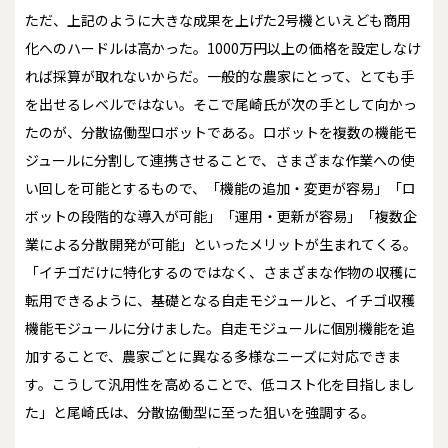
ただ、上記のように大きな成果を上げた2号機といえども商用
化へのハードルは高かった。1000万円以上の価格を設定しなけ
れば採算が取れないからだ。一般的な農家にとって、とても手
を出せるレベルではない。そこで尾崎氏が次の手として向かっ
たのが、分散協働型ロボットである。ロボットを複数の機能モ
ジュールに分割して連携させることで、さまざまな作業への使
い回しを可能とするもので、「機能の追加・変更が容易」「ロ
ボットの段階的な導入が可能」「運用・更新が容易」「複数企
業による分散開発が可能」といったメリットが生まれてくる。
「イチゴだけに特化するのではなく、さまざまな作物の収穫に
転用できるように、基礎となる自走モジュールと、イチゴ収穫
機能モジュールに分けました。自走モジュールに個別機能を追
加することで、農家ごとに異なる多様なニーズに対応できま
す。こうして汎用性を高めることで、低コスト化を目指しまし
た」と尾崎氏は、分散協働型に至った狙いを強調する。