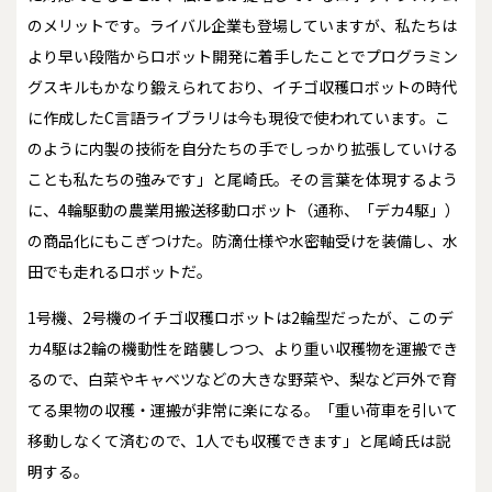
のメリットです。ライバル企業も登場していますが、私たちは
より早い段階からロボット開発に着手したことでプログラミン
グスキルもかなり鍛えられており、イチゴ収穫ロボットの時代
に作成したC言語ライブラリは今も現役で使われています。こ
のように内製の技術を自分たちの手でしっかり拡張していける
ことも私たちの強みです」と尾崎氏。その言葉を体現するよう
に、4輪駆動の農業用搬送移動ロボット（通称、「デカ4駆」）
の商品化にもこぎつけた。防滴仕様や水密軸受けを装備し、水
田でも走れるロボットだ。
1号機、2号機のイチゴ収穫ロボットは2輪型だったが、このデ
カ4駆は2輪の機動性を踏襲しつつ、より重い収穫物を運搬でき
るので、白菜やキャベツなどの大きな野菜や、梨など戸外で育
てる果物の収穫・運搬が非常に楽になる。「重い荷車を引いて
移動しなくて済むので、1人でも収穫できます」と尾崎氏は説
明する。