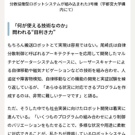
分散協働型ロボットシステムが組み込まれた3号機（宇都宮大学構
内にて）
「何が使える技術なのか」
問われる“目利き力”
もちろん搬送ロボットとて実現は容易ではない。尾崎氏は自律
分散制御と呼ばれるアーキテクチャーを応用して開発したマル
チナビゲーターシステムをベースに、レーザースキャナーによ
る自律移動や磁気ナビゲーションなどの技術を組み合わせ、人
追従や障害物検知、自律移動などの機能の開発と実証試験を繰
り返しているが、「あらゆる状況に対応できるプログラムを作
成するのは、非常に難しいテーマです」と語る。
ただ、そうした中でも社会実装に向けたロボット開発は着実に
進んでいる。「いくつものプログラムの組み合わせにより制御
のバリエーションをもたせることで、多様な状況や用途に柔軟
に対応できることが、私たちが提唱しているロボットシステム