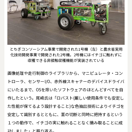
とちぎコンソーシアム事業で開発された1号機（左）と農水省実用
化技術開発事業で開発された2号機。2号機にはイチゴに触れずに
収穫できる非接触収穫機能が実装されている
画像処理や走行制御のライブラリから、マニピュレータ・コン
トローラ、センサーI/O、赤外線スキャナーのデバイスドライバ
にいたるまで、OSを除いたソフトウェアのほとんどすべてを自
作したという。尾崎氏は「ロバスト(厳しい使用条件でも安定し
た性能が保てるよう設計すること)な色抽出技術によりイチゴを
安定して識別するとともに、茎の切断と同時に把持するという
１つの動作で、イチゴの実に触れることなく摘み取ることに成
功しました」と振り返る。