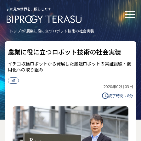
まだ見ぬ世界を、照らしだす
トップ
IoT
農業に役に立つロボット技術の社会実装
農業に役に立つロボット技術の社会実装
イチゴ収穫ロボットから発展した搬送ロボットの実証試験・商
用化への取り組み
IoT
2020年02月03日
読了時間：
8
分